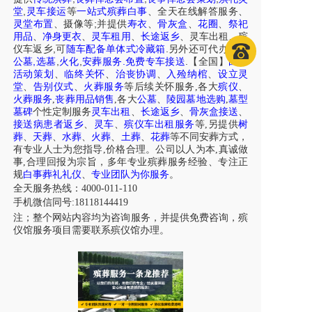
,
堂
灵车接运
等
一站式殡葬白事
、
全天在线解答服务
、
;
灵堂布置
、摄像等
并提供
寿衣
、
骨灰盒
、
花圈
、
祭祀
用品
、
净身更衣
、
灵车租用
、
长途返乡
、
灵车出租
、
殡
,
.
仪车
返乡
可
随车配备单体式冷藏箱
另外还可代办各区
,
,
,
.
.
公墓
选墓
火化
安葬服务
免费专车接送
【全国】
白事
活动策划
、
临终关怀
、
治丧协调
、
入殓纳棺
、
设立灵
堂
、
告别仪式
、
火葬服务
等后续关怀服务,各大
殡仪
、
火葬服务
,
丧葬用品销售
,各大
公墓
、
陵园墓地选购
,
墓型
墓碑
个性定制服务
灵车出租
、
长途返乡
、
骨灰盒接送
、
接送病患者返乡
、
灵车
、
殡仪车出租服务
等,另提供
树
葬
、
天葬
、
水葬
、
火葬
、
土葬
、
花葬
等不同安葬方式，
有专业人士为您指导,价格合理。公司以人为本,真诚做
事,合理回报为宗旨，多年专业殡葬服务经验、专注正
规
白事葬礼礼仪
、
专业团队为你服务
。
全天服务热线：4000-011-110
手机微信同号:18118144419
注；整个网站内容均为咨询服务，并提供免费咨询，殡
仪馆服务项目需要联系殡仪馆办理。