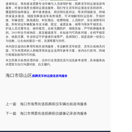
逝者转运、骨灰接送需要专业车辆与人员保驾护航，殡葬灵车转运接送咨询
服务，对接全场景合规转运接送服务。我们专注灵车转运接送全流程咨询，
覆盖医院临终接运、家中逝者接送、殡仪馆往返转运、骨灰同城接送、跨城
跨省返乡接送、陵园安葬接送等各类场景。可详细解答转运流程、手续对
接、车辆选型、路线规划、时长预估、收费明细、人员陪护、安全保障等问
题。所有转运车辆配备专业冷藏、固定、减震设备，保障与骨灰平稳安全。
护送人员庄重专业、操作规范，全程无菌防护、细致安放，严守殡葬服务准
则。24小时全天候响应，就近极速派车，长短途均可高效对接，全程平稳安
全、体面庄重。专业转运守护逝者归途尊严。选择我们，就是选择一份安心
与信赖，让生命的最后一程，充满尊重与关怀。
本内容仅提供白事用车相关咨询服务，专业解答灵车租赁、灵车出租相关问
题，可为有需求的人群梳理骨灰盒运送用车参考方案，省内出行咨询、跨城
行程规划咨询均可对接。
本文所展示各类供需内容，仅作行业资源交流与信息参考使用，具体服务由
供需双方自行沟通对接、自主履约。
海口市琼山区
殡葬灵车转运接送咨询服务
上一篇:
海口市海秀街道殡葬殡仪车辆出租咨询服务
下一篇:
海口市博爱街道殡葬殡仪摄像记录咨询服务