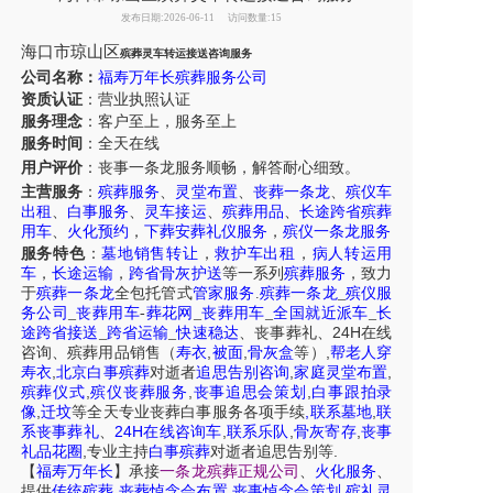
发布日期:2026-06-11
访问数量:15
海口市琼山区
殡葬灵车转运接送咨询服务
公司名称：
福寿万年长殡葬服务公司
资质认证
：营业执照认证
服务理念
：客户至上，服务至上
服务时间
：全天在线
用户评价
：丧事一条龙服务
顺畅，解答耐心细致。
主营服务
：
殡葬服务
、
灵堂布置
、
丧葬一条龙
、
殡仪车
出租
、
白事服务
、
灵车接运
、
殡葬用品
、
长途跨省殡葬
用车
、
火化预约
，
下葬安葬礼仪服务
，
殡仪一条龙服务
服务特色
：
墓地销售转让
，
救护车出租
，
病人转运用
车
，
长途运输
，
跨省骨灰护送
等一系列
殡葬服务
，致力
于
殡葬一条龙
全包托管式
管家服务
.
殡葬一条龙
_
殡仪服
务公司
_
丧葬用车
-
葬花网
_
丧葬用车
_
全国就近派车
_
长
24H
途跨省接送
_
跨省运输
_
快速稳达
、
丧事葬礼
、
在线
,
,
,
咨询
、
殡葬
用品销售
（
寿衣
被面
骨灰盒
等）
帮老人穿
,
,
,
寿衣
北京白事殡葬
对逝者
追思告别咨询
家庭灵堂布置
,
,
,
殡葬仪式
殡仪丧葬服务
丧事追思会策划
白事跟拍录
,
,
,
像
迁坟
等
全天
专业丧葬白事服务
各项手续
联系墓地
联
24H
,
,
,
系丧事葬礼
、
在线咨询车
联系乐队
骨灰寄存
丧事
,
.
礼品花圈
专业主持
白事殡葬
对逝者追思告别等
【
福寿万年长
】
承接
一条龙殡葬正规公司
、
火化服务
、
,
,
,
提供
传统殡葬
丧葬悼念会布置
丧事悼念会策划
殡礼灵