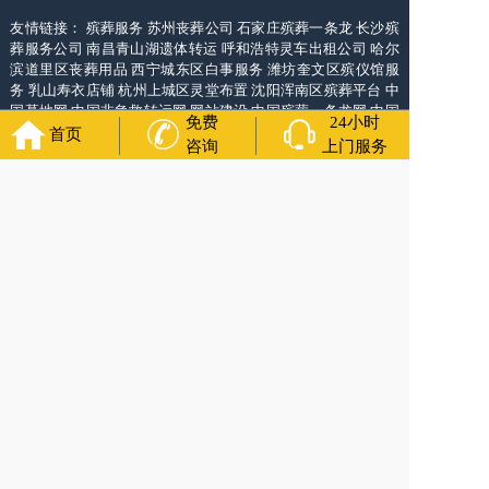
友情链接：
殡葬服务
苏州丧葬公司
石家庄殡葬一条龙
长沙殡
葬服务公司
南昌青山湖遗体转运
呼和浩特灵车出租公司
哈尔
滨道里区丧葬用品
西宁城东区白事服务
潍坊奎文区殡仪馆服
务
乳山寿衣店铺
杭州上城区灵堂布置
沈阳浑南区殡葬平台
中
国墓地网
中国非急救转运网
网站建设
中国殡葬一条龙网
中国
免费
24小时
救护车网
葬花店
葬花服务网
首页
咨询
上门服务
万年长
官方公众号
4000-011-110
各城市均有服务人员上门服务
24小时上门服务
Copyright 2025 万年长 All Rights Reserved. 全站内容均为咨询服务，遗体转运接
送业务须联系当地殡仪馆咨询.