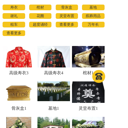
寿衣
棺材
骨灰盒
墓地
谢礼
花圈
灵堂布置
殡葬用品
租车
超度诵经
查看更多
万年长
查看更多
高级寿衣3
高级寿衣4
棺材1
骨灰盒1
墓地1
灵堂布置1