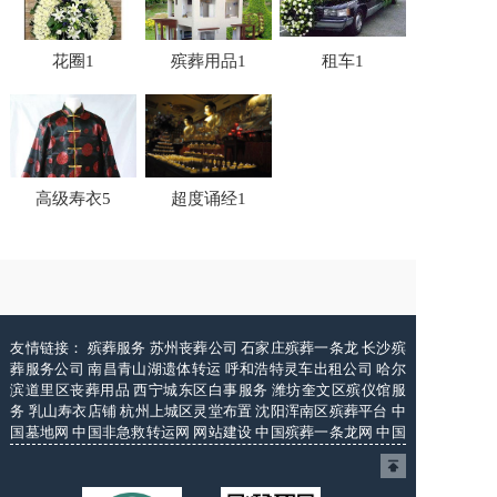
花圈1
殡葬用品1
租车1
高级寿衣5
超度诵经1
友情链接：
殡葬服务
苏州丧葬公司
石家庄殡葬一条龙
长沙殡
葬服务公司
南昌青山湖遗体转运
呼和浩特灵车出租公司
哈尔
滨道里区丧葬用品
西宁城东区白事服务
潍坊奎文区殡仪馆服
务
乳山寿衣店铺
杭州上城区灵堂布置
沈阳浑南区殡葬平台
中
国墓地网
中国非急救转运网
网站建设
中国殡葬一条龙网
中国
救护车网
葬花店
葬花服务网