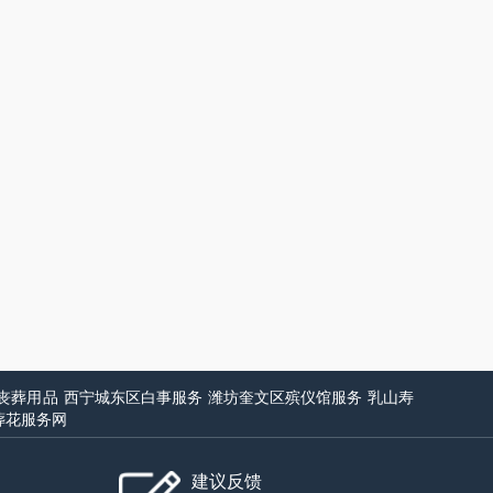
丧葬用品
西宁城东区白事服务
潍坊奎文区殡仪馆服务
乳山寿
葬花服务网
建议反馈