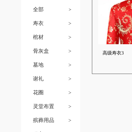
全部
>
寿衣
>
棺材
>
骨灰盒
>
高级寿衣3
墓地
>
谢礼
>
花圈
>
灵堂布置
>
殡葬用品
>