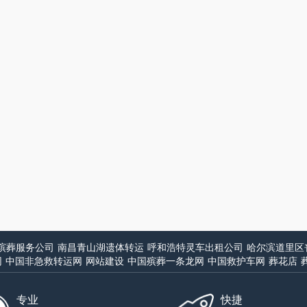
殡葬服务公司
南昌青山湖遗体转运
呼和浩特灵车出租公司
哈尔滨道里区
网
中国非急救转运网
网站建设
中国殡葬一条龙网
中国救护车网
葬花店
专业
快捷