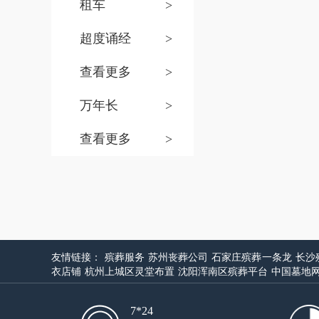
租车
>
超度诵经
>
查看更多
>
万年长
>
查看更多
>
友情链接：
殡葬服务
苏州丧葬公司
石家庄殡葬一条龙
长沙
衣店铺
杭州上城区灵堂布置
沈阳浑南区殡葬平台
中国墓地
7*24