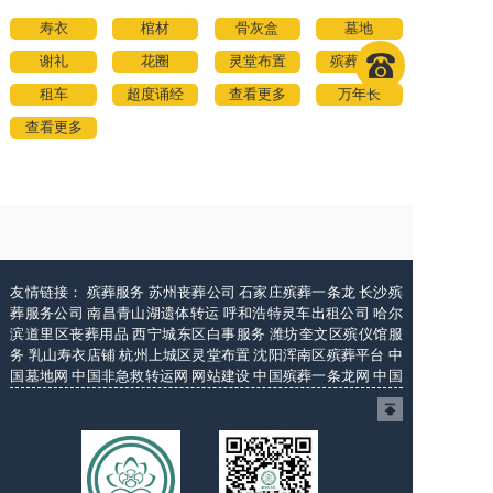
寿衣
棺材
骨灰盒
墓地
谢礼
花圈
灵堂布置
殡葬用品
租车
超度诵经
查看更多
万年长
查看更多
友情链接：
殡葬服务
苏州丧葬公司
石家庄殡葬一条龙
长沙殡
葬服务公司
南昌青山湖遗体转运
呼和浩特灵车出租公司
哈尔
滨道里区丧葬用品
西宁城东区白事服务
潍坊奎文区殡仪馆服
务
乳山寿衣店铺
杭州上城区灵堂布置
沈阳浑南区殡葬平台
中
国墓地网
中国非急救转运网
网站建设
中国殡葬一条龙网
中国
救护车网
葬花店
葬花服务网