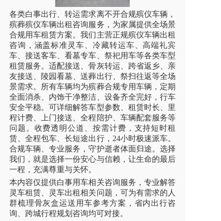
各类白事出行、转运需求离不开合规殡仪车辆，
殡葬殡仪车辆出租咨询服务，为家属提供全场景
合规用车租赁方案。我们主营正规殡仪车辆出租
咨询，涵盖标准灵车、冷藏转运车、高端礼宾
车、接送客车、看墓专车、祭祀用车等各类车型
租赁服务。适配接送、骨灰转运、跨省返乡、亲
友接送、陵园看墓、送葬出行、祭扫往返等全场
景需求。所有车辆均为殡葬合规专用车辆，定期
全面消杀、内饰干净整洁、设备齐全完好，行车
安全平稳。可详细解答车型参数、租赁时长、里
程计费、上门接送、全程陪护、车辆配套服务等
问题。收费透明公道、按需计费，支持短时租
赁、全程包车、长短途出行，
24小时极速派车。
合规车辆、专业服务，守护逝者体面归途。选择
我们，就是选择一份安心与信赖，让生命的最后
一程，充满尊重与关怀。
本内容仅提供白事用车相关咨询服务，专业解答
灵车租赁、灵车出租相关问题，可为有需求的人
群梳理骨灰盒运送用车参考方案，省内出行咨
询、跨城行程规划咨询均可对接。