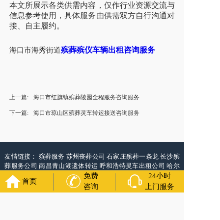
本文所展示各类供需内容，仅作行业资源交流与
信息参考使用，具体服务由供需双方自行沟通对
接、自主履约。
殡葬殡仪车辆出租咨询服务
海口市海秀街道
上一篇:
海口市红旗镇殡葬陵园全程服务咨询服务
下一篇:
海口市琼山区殡葬灵车转运接送咨询服务
友情链接：
殡葬服务
苏州丧葬公司
石家庄殡葬一条龙
长沙殡
葬服务公司
南昌青山湖遗体转运
呼和浩特灵车出租公司
哈尔
滨道里区丧葬用品
西宁城东区白事服务
潍坊奎文区殡仪馆服
免费
24小时
首页
务
乳山寿衣店铺
杭州上城区灵堂布置
沈阳浑南区殡葬平台
中
咨询
上门服务
国墓地网
中国非急救转运网
网站建设
中国殡葬一条龙网
中国
救护车网
葬花店
葬花服务网