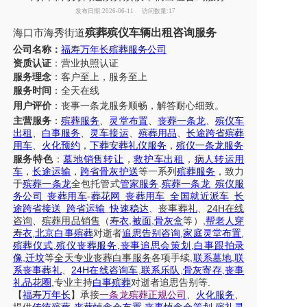
发布日期:2026-06-11
访问数量:17
殡葬殡仪车辆出租咨询服务
海口市海秀街道
公司名称：
福寿万年长殡葬服务公司
资质认证
：营业执照认证
服务理念
：客户至上，服务至上
服务时间
：全天在线
用户评价
：丧事一条龙服务
顺畅，解答耐心细致。
主营服务
：
殡葬服务
、
灵堂布置
、
丧葬一条龙
、
殡仪车
出租
、
白事服务
、
灵车接运
、
殡葬用品
、
长途跨省殡葬
用车
、
火化预约
，
下葬安葬礼仪服务
，
殡仪一条龙服务
服务特色
：
墓地销售转让
，
救护车出租
，
病人转运用
车
，
长途运输
，
跨省骨灰护送
等一系列
殡葬服务
，致力
于
殡葬一条龙
全包托管式
管家服务
.
殡葬一条龙
_
殡仪服
务公司
_
丧葬用车
-
葬花网
_
丧葬用车
_
全国就近派车
_
长
24H
途跨省接送
_
跨省运输
_
快速稳达
、
丧事葬礼
、
在线
,
,
,
咨询
、
殡葬
用品销售
（
寿衣
被面
骨灰盒
等）
帮老人穿
,
,
,
寿衣
北京白事殡葬
对逝者
追思告别咨询
家庭灵堂布置
,
,
,
殡葬仪式
殡仪丧葬服务
丧事追思会策划
白事跟拍录
,
,
,
像
迁坟
等
全天
专业丧葬白事服务
各项手续
联系墓地
联
24H
,
,
,
系丧事葬礼
、
在线咨询车
联系乐队
骨灰寄存
丧事
,
.
礼品花圈
专业主持
白事殡葬
对逝者追思告别等
【
福寿万年长
】
承接
一条龙殡葬正规公司
、
火化服务
、