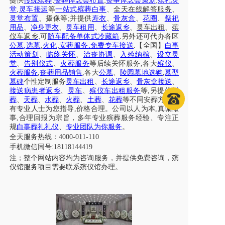
,
,
,
提供
传统殡葬
丧葬悼念会布置
丧事悼念会策划
殡礼灵
,
堂
灵车接运
等
一站式殡葬白事
、
全天在线解答服务
、
;
灵堂布置
、摄像等
并提供
寿衣
、
骨灰盒
、
花圈
、
祭祀
用品
、
净身更衣
、
灵车租用
、
长途返乡
、
灵车出租
、
殡
,
.
仪车
返乡
可
随车配备单体式冷藏箱
另外还可代办各区
,
,
,
.
.
公墓
选墓
火化
安葬服务
免费专车接送
【全国】
白事
活动策划
、
临终关怀
、
治丧协调
、
入殓纳棺
、
设立灵
堂
、
告别仪式
、
火葬服务
等后续关怀服务
,各大
殡仪
、
火葬服务
,
丧葬用品销售
,各大
公墓
、
陵园墓地选购
,
墓型
墓碑
个性定制服务
灵车出租
、
长途返乡
、
骨灰盒接送
、
接送病患者返乡
、
灵车
、
殡仪车出租服务
等
,另提供
树
葬
、
天葬
、
水葬
、
火葬
、
土葬
、
花葬
等不同安葬方式，
有专业人士为您指导,价格合理。公司以人为本,真诚做
事,合理回报为宗旨，多年专业殡葬服务经验、专注正
规
白事葬礼礼仪
、
专业团队为你服务
。
全天服务热线：
4000-011-110
手机微信同号
:18118144419
注；整个网站内容均为咨询服务，并提供免费咨询，殡
仪馆服务项目需要联系殡仪馆办理。