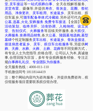
,
堂
灵车接运
等
一站式殡葬白事
、
全天在线解答服务
、
;
灵堂布置
、摄像等
并提供
寿衣
、
骨灰盒
、
花圈
、
祭祀
用品
、
净身更衣
、
灵车租用
、
长途返乡
、
灵车出租
、
殡
,
.
仪车
返乡
可
随车配备单体式冷藏箱
另外还可代办各区
,
,
,
.
.
公墓
选墓
火化
安葬服务
免费专车接送
【全国】
白事
活动策划
、
临终关怀
、
治丧协调
、
入殓纳棺
、
设立灵
堂
、
告别仪式
、
火葬服务
等后续关怀服务,各大
殡仪
、
火葬服务
,
丧葬用品销售
,各大
公墓
、
陵园墓地选购
,
墓型
墓碑
个性定制服务
灵车出租
、
长途返乡
、
骨灰盒接送
、
接送病患者返乡
、
灵车
、
殡仪车出租服务
等,另提供
树
葬
、
天葬
、
水葬
、
火葬
、
土葬
、
花葬
等不同安葬方式，
有专业人士为您指导,价格合理。公司以人为本,真诚做
事,合理回报为宗旨，多年专业殡葬服务经验、专注正
规
白事葬礼礼仪
、
专业团队为你服务
。
全天服务热线：4000-011-110
手机微信同号:18118144419
注；整个网站内容均为咨询服务，并提供免费咨询，殡
仪馆服务项目需要联系殡仪馆办理。