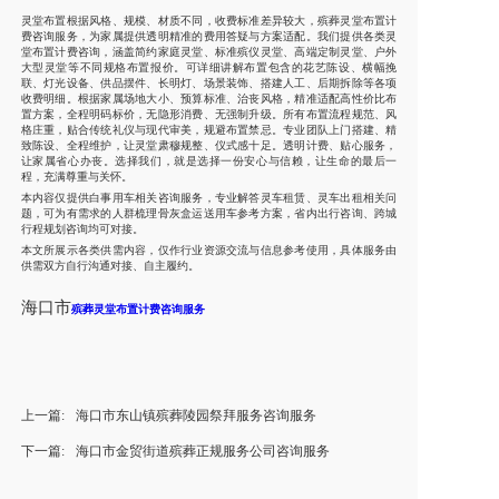
灵堂布置根据风格、规模、材质不同，收费标准差异较大，殡葬灵堂布置计
费咨询服务，为家属提供透明精准的费用答疑与方案适配。我们提供各类灵
堂布置计费咨询，涵盖简约家庭灵堂、标准殡仪灵堂、高端定制灵堂、户外
大型灵堂等不同规格布置报价。可详细讲解布置包含的花艺陈设、横幅挽
联、灯光设备、供品摆件、长明灯、场景装饰、搭建人工、后期拆除等各项
收费明细。根据家属场地大小、预算标准、治丧风格，精准适配高性价比布
置方案，全程明码标价，无隐形消费、无强制升级。所有布置流程规范、风
格庄重，贴合传统礼仪与现代审美，规避布置禁忌。专业团队上门搭建、精
致陈设、全程维护，让灵堂肃穆规整、仪式感十足。透明计费、贴心服务，
让家属省心办丧。选择我们，就是选择一份安心与信赖，让生命的最后一
程，充满尊重与关怀。
本内容仅提供白事用车相关咨询服务，专业解答灵车租赁、灵车出租相关问
题，可为有需求的人群梳理骨灰盒运送用车参考方案，省内出行咨询、跨城
行程规划咨询均可对接。
本文所展示各类供需内容，仅作行业资源交流与信息参考使用，具体服务由
供需双方自行沟通对接、自主履约。
海口市
殡葬灵堂布置计费咨询服务
上一篇:
海口市东山镇殡葬陵园祭拜服务咨询服务
下一篇:
海口市金贸街道殡葬正规服务公司咨询服务