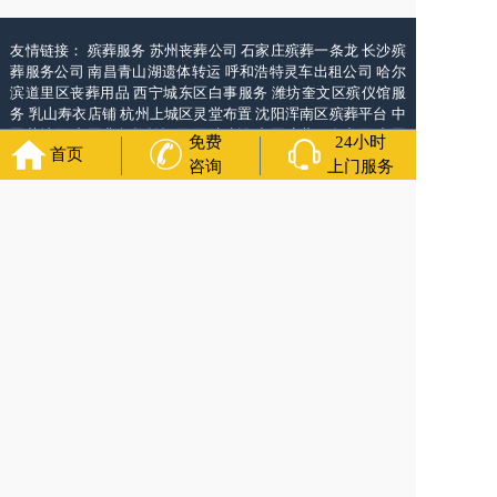
友情链接：
殡葬服务
苏州丧葬公司
石家庄殡葬一条龙
长沙殡
葬服务公司
南昌青山湖遗体转运
呼和浩特灵车出租公司
哈尔
滨道里区丧葬用品
西宁城东区白事服务
潍坊奎文区殡仪馆服
务
乳山寿衣店铺
杭州上城区灵堂布置
沈阳浑南区殡葬平台
中
国墓地网
中国非急救转运网
网站建设
中国殡葬一条龙网
中国
免费
24小时
首页
救护车网
葬花店
葬花服务网
咨询
上门服务
万年长
官方公众号
4000-011-110
各城市均有服务人员上门服务
24小时上门服务
Copyright 2025 万年长 All Rights Reserved. 全站内容均为咨询服务，遗体转运接