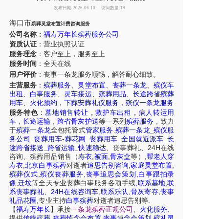
发布日期:2026-06-10
访问数量:19
海口市
殡葬灵堂布置计费咨询服务
公司名称：
福寿万年长殡葬服务公司
资质认证
：营业执照认证
服务理念
：客户至上，服务至上
服务时间
：全天在线
用户评价
：丧事一条龙服务
顺畅，解答耐心细致。
主营服务
：
殡葬服务
、
灵堂布置
、
丧葬一条龙
、
殡仪车
出租
、
白事服务
、
灵车接运
、
殡葬用品
、
长途跨省殡葬
用车
、
火化预约
，
下葬安葬礼仪服务
，
殡仪一条龙服务
服务特色
：
墓地销售转让
，
救护车出租
，
病人转运用
车
，
长途运输
，
跨省骨灰护送
等一系列
殡葬服务
，致力
于
殡葬一条龙
全包托管式
管家服务
.
殡葬一条龙
_
殡仪服
务公司
_
丧葬用车
-
葬花网
_
丧葬用车
_
全国就近派车
_
长
24H
途跨省接送
_
跨省运输
_
快速稳达
、
丧事葬礼
、
在线
,
,
,
咨询
、
殡葬
用品销售
（
寿衣
被面
骨灰盒
等）
帮老人穿
,
,
,
寿衣
北京白事殡葬
对逝者
追思告别咨询
家庭灵堂布置
,
,
,
殡葬仪式
殡仪丧葬服务
丧事追思会策划
白事跟拍录
,
,
,
像
迁坟
等
全天
专业丧葬白事服务
各项手续
联系墓地
联
24H
,
,
,
系丧事葬礼
、
在线咨询车
联系乐队
骨灰寄存
丧事
,
.
礼品花圈
专业主持
白事殡葬
对逝者追思告别等
【
福寿万年长
】
承接
一条龙殡葬正规公司
、
火化服务
、
,
,
,
提供
传统殡葬
丧葬悼念会布置
丧事悼念会策划
殡礼灵