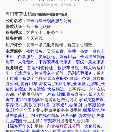
发布日期:2026-06-09
访问数量:19
海口
市东山镇
殡葬陵园祭拜服务咨询服务
公司名称：
福寿万年长殡葬服务公司
资质认证
：营业执照认证
服务理念
：客户至上，服务至上
服务时间
：全天在线
用户评价
：丧事一条龙服务
顺畅，解答耐心细致。
主营服务
：
殡葬服务
、
灵堂布置
、
丧葬一条龙
、
殡仪车
出租
、
白事服务
、
灵车接运
、
殡葬用品
、
长途跨省殡葬
用车
、
火化预约
，
下葬安葬礼仪服务
，
殡仪一条龙服务
服务特色
：
墓地销售转让
，
救护车出租
，
病人转运用
车
，
长途运输
，
跨省骨灰护送
等一系列
殡葬服务
，致力
于
殡葬一条龙
全包托管式
管家服务
.
殡葬一条龙
_
殡仪服
务公司
_
丧葬用车
-
葬花网
_
丧葬用车
_
全国就近派车
_
长
24H
途跨省接送
_
跨省运输
_
快速稳达
、
丧事葬礼
、
在线
,
,
,
咨询
、
殡葬
用品销售
（
寿衣
被面
骨灰盒
等）
帮老人穿
,
,
,
寿衣
北京白事殡葬
对逝者
追思告别咨询
家庭灵堂布置
,
,
,
殡葬仪式
殡仪丧葬服务
丧事追思会策划
白事跟拍录
,
,
,
像
迁坟
等
全天
专业丧葬白事服务
各项手续
联系墓地
联
24H
,
,
,
系丧事葬礼
、
在线咨询车
联系乐队
骨灰寄存
丧事
,
.
礼品花圈
专业主持
白事殡葬
对逝者追思告别等
【
福寿万年长
】
承接
一条龙殡葬正规公司
、
火化服务
、
,
,
,
提供
传统殡葬
丧葬悼念会布置
丧事悼念会策划
殡礼灵