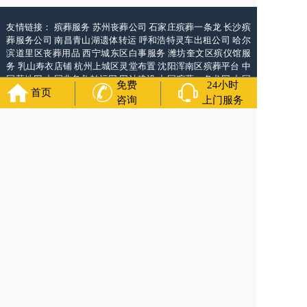
友情链接：
殡葬服务
苏州丧葬公司
石家庄殡葬一条龙
长沙殡
葬服务公司
南昌青山湖遗体转运
呼和浩特灵车出租公司
哈尔
滨道里区丧葬用品
西宁城东区白事服务
潍坊奎文区殡仪馆服
务
乳山寿衣店铺
杭州上城区灵堂布置
沈阳浑南区殡葬平台
中
国墓地网
中国非急救转运网
网站建设
中国殡葬一条龙网
中国
免费
24小时
首页
救护车网
葬花店
葬花服务网
咨询
上门服务
万年长
官方公众号
4000-011-110
各城市均有服务人员上门服务
24小时上门服务
Copyright 2025 万年长 All Rights Reserved. 全站内容均为咨询服务，遗体转运接