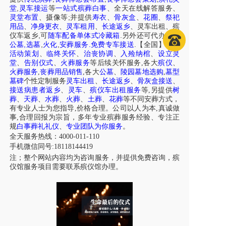
,
堂
灵车接运
等
一站式殡葬白事
、
全天在线解答服务
、
;
灵堂布置
、摄像等
并提供
寿衣
、
骨灰盒
、
花圈
、
祭祀
用品
、
净身更衣
、
灵车租用
、
长途返乡
、
灵车出租
、
殡
,
.
仪车
返乡
可
随车配备单体式冷藏箱
另外还可代办各区
,
,
,
.
.
公墓
选墓
火化
安葬服务
免费专车接送
【全国】
白事
活动策划
、
临终关怀
、
治丧协调
、
入殓纳棺
、
设立灵
堂
、
告别仪式
、
火葬服务
等后续关怀服务,各大
殡仪
、
火葬服务
,
丧葬用品销售
,各大
公墓
、
陵园墓地选购
,
墓型
墓碑
个性定制服务
灵车出租
、
长途返乡
、
骨灰盒接送
、
接送病患者返乡
、
灵车
、
殡仪车出租服务
等,另提供
树
葬
、
天葬
、
水葬
、
火葬
、
土葬
、
花葬
等不同安葬方式，
有专业人士为您指导,价格合理。公司以人为本,真诚做
事,合理回报为宗旨，多年专业殡葬服务经验、专注正
规
白事葬礼礼仪
、
专业团队为你服务
。
全天服务热线：4000-011-110
手机微信同号:18118144419
注；整个网站内容均为咨询服务，并提供免费咨询，殡
仪馆服务项目需要联系殡仪馆办理。