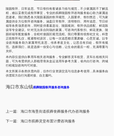
陵园祭拜、日常追思、节日祭扫有着诸多习俗与规范，不少家属因不了解流
程，难以妥善完成祭拜事宜，专业的殡葬陵园祭拜咨询服务贴心助力家属追
思逝者。我们熟悉各大陵园墓园的祭拜规范、入园要求、祭扫禁忌，可为家
属提供全方位祭拜咨询服务。涵盖日常祭拜、清明祭扫、周年追思、节日祈
福等各类场景咨询，同时提供看墓选址、陵园规则、祭拜供品搭配、鲜花陈
设等专业建议。针对无法亲自到场的家属，可咨询代客祭扫、鲜花更换、陵
园祈福等配套服务，全程对接园区规范流程。我们尊重传统祭祀文化，科普
正统祭拜礼仪，规避祭祀误区，让每一次追思都庄重肃穆、心意至诚。以专
业咨询服务助力家属寄托哀思，传承孝道文化，让思念有归处，祭拜有规
范。选择我们，就是选择一份安心与信赖，让生命的最后一程，充满尊重与
关怀。
本内容仅提供白事用车相关咨询服务，专业解答灵车租赁、灵车出租相关问
题，可为有需求的人群梳理骨灰盒运送用车参考方案，省内出行咨询、跨城
行程规划咨询均可对接。
本文所展示各类供需内容，仅作行业资源交流与信息参考使用，具体服务由
供需双方自行沟通对接、自主履约。
海口
市东山镇
殡葬陵园祭拜服务咨询服务
上一篇:
海口市海垦街道殡葬丧葬服务代办咨询服务
下一篇:
海口市殡葬灵堂布置计费咨询服务