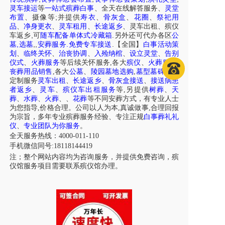
灵车接运
等
一站式殡葬白事
、
全天在线解答服务
、
灵堂
;
布置
、摄像等
并提供
寿衣
、
骨灰盒
、
花圈
、
祭祀用
品
、
净身更衣
、
灵车租用
、
长途返乡
、
灵车出租
、
殡仪
,
.
车
返乡
可
随车配备单体式冷藏箱
另外还可代办各区
公
,
,
,
.
.
墓
选墓
安葬服务
免费专车接送
【全国】
白事活动策
划
、
临终关怀
、
治丧协调
、
入殓纳棺
、
设立灵堂
、
告别
仪式
、
火葬服务
等后续关怀服务,各大
殡仪
、
火葬服务
,
丧葬用品销售
,各大
公墓
、
陵园墓地选购
,
墓型墓碑
个性
定制服务
灵车出租
、
长途返乡
、
骨灰盒接送
、
接送病患
者返乡
、
灵车
、
殡仪车出租服务
等,另提供
树葬
、
天
葬
、
水葬
、
火葬
、
、
花葬
等不同安葬方式，有专业人士
为您指导,价格合理。公司以人为本,真诚做事,合理回报
为宗旨，多年专业殡葬服务经验、专注正规
白事葬礼礼
仪
、
专业团队为你服务
。
全天服务热线：4000-011-110
手机微信同号:18118144419
注；整个网站内容均为咨询服务，并提供免费咨询，殡
仪馆服务项目需要联系殡仪馆办理。