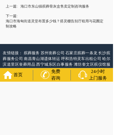
上一篇:
海口市东山镇殡葬骨灰盒售卖定制咨询服务
下一篇:
海口市海甸街道灵堂布置多少钱？搭灵棚告别厅租用与花圈定
制攻略
友情链接：
殡葬服务
苏州丧葬公司
石家庄殡葬一条龙
长沙殡
葬服务公司
南昌青山湖遗体转运
呼和浩特灵车出租公司
哈尔
滨道里区丧葬用品
西宁城东区白事服务
潍坊奎文区殡仪馆服
务
乳山寿衣店铺
杭州上城区灵堂布置
沈阳浑南区殡葬平台
中
免费
24小时
首页
国墓地网
中国非急救转运网
网站建设
中国殡葬一条龙网
中国
咨询
上门服务
救护车网
葬花店
葬花服务网
万年长
官方公众号