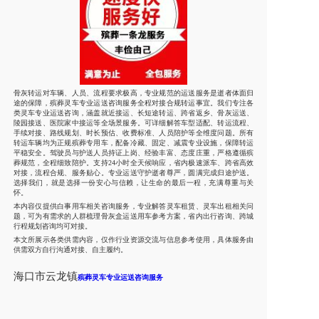
骨灰转运对车辆、人员、流程要求极高，专业规范的运送服务是逝者体面归
途的保障，殡葬灵车专业运送咨询服务全程对接合规转运事宜。我们专注各
类灵车专业运送咨询，涵盖就近接运、长短途转运、跨省返乡、骨灰运送、
陵园接送、医院家中接运等全场景服务。可详细解答车型适配、转运流程、
手续对接、路线规划、时长预估、收费标准、人员陪护等全维度问题。所有
转运车辆均为正规殡葬专用车，配备冷藏、固定、减震专业设施，保障转运
平稳安全。驾驶员与护送人员持证上岗、经验丰富、态度庄重，严格遵循殡
葬规范，全程细致陪护。支持24小时全天候响应，省内极速派车、跨省高效
对接，流程合规、服务贴心。专业运送守护逝者尊严，圆满完成归途护送。
选择我们，就是选择一份安心与信赖，让生命的最后一程，充满尊重与关
怀。
本内容仅提供白事用车相关咨询服务，专业解答灵车租赁、灵车出租相关问
题，可为有需求的人群梳理骨灰盒运送用车参考方案，省内出行咨询、跨城
行程规划咨询均可对接。
本文所展示各类供需内容，仅作行业资源交流与信息参考使用，具体服务由
供需双方自行沟通对接、自主履约。
海口市
云龙镇
殡葬灵车专业运送咨询服务