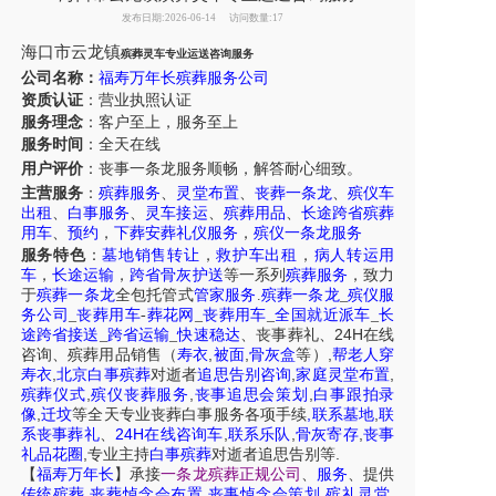
发布日期:2026-06-14
访问数量:17
海口市
云龙镇
殡葬灵车专业运送咨询服务
公司名称：
福寿万年长殡葬服务公司
资质认证
：营业执照认证
服务理念
：客户至上，服务至上
服务时间
：全天在线
用户评价
：丧事一条龙服务
顺畅，解答耐心细致。
主营服务
：
殡葬服务
、
灵堂布置
、
丧葬一条龙
、
殡仪车
出租
、
白事服务
、
灵车接运
、
殡葬用品
、
长途跨省殡葬
用车
、
预约
，
下葬安葬礼仪服务
，
殡仪一条龙服务
服务特色
：
墓地销售转让
，
救护车出租
，
病人转运用
车
，
长途运输
，
跨省骨灰护送
等一系列
殡葬服务
，致力
于
殡葬一条龙
全包托管式
管家服务
.
殡葬一条龙
_
殡仪服
务公司
_
丧葬用车
-
葬花网
_
丧葬用车
_
全国就近派车
_
长
24H
途跨省接送
_
跨省运输
_
快速稳达
、
丧事葬礼
、
在线
,
,
,
咨询
、
殡葬
用品销售
（
寿衣
被面
骨灰盒
等）
帮老人穿
,
,
,
寿衣
北京白事殡葬
对逝者
追思告别咨询
家庭灵堂布置
,
,
,
殡葬仪式
殡仪丧葬服务
丧事追思会策划
白事跟拍录
,
,
,
像
迁坟
等
全天
专业丧葬白事服务
各项手续
联系墓地
联
24H
,
,
,
系丧事葬礼
、
在线咨询车
联系乐队
骨灰寄存
丧事
,
.
礼品花圈
专业主持
白事殡葬
对逝者追思告别等
【
福寿万年长
】
承接
一条龙殡葬正规公司
、
服务
、提供
,
,
,
,
传统殡葬
丧葬悼念会布置
丧事悼念会策划
殡礼灵堂