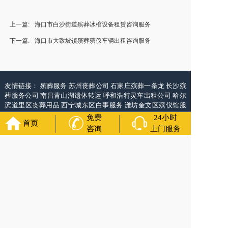
上一篇:
海口市白沙街道殡葬冰棺设备租赁咨询服务
下一篇:
海口市大致坡镇殡葬殡仪车辆出租咨询服务
友情链接：
殡葬服务
苏州丧葬公司
石家庄殡葬一条龙
长沙殡
葬服务公司
南昌青山湖遗体转运
呼和浩特灵车出租公司
哈尔
滨道里区丧葬用品
西宁城东区白事服务
潍坊奎文区殡仪馆服
务
乳山寿衣店铺
杭州上城区灵堂布置
沈阳浑南区殡葬平台
中
免费
24小时
首页
国墓地网
中国非急救转运网
网站建设
中国殡葬一条龙网
中国
咨询
上门服务
救护车网
葬花店
葬花服务网
万年长
官方公众号