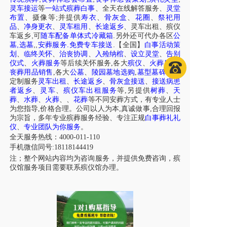
灵车接运
等
一站式殡葬白事
、
全天在线解答服务
、
灵堂
;
布置
、摄像等
并提供
寿衣
、
骨灰盒
、
花圈
、
祭祀用
品
、
净身更衣
、
灵车租用
、
长途返乡
、
灵车出租
、
殡仪
,
.
车
返乡
可
随车配备单体式冷藏箱
另外还可代办各区
公
,
,
,
.
.
墓
选墓
安葬服务
免费专车接送
【全国】
白事活动策
划
、
临终关怀
、
治丧协调
、
入殓纳棺
、
设立灵堂
、
告别
仪式
、
火葬服务
等后续关怀服务,各大
殡仪
、
火葬服务
,
丧葬用品销售
,各大
公墓
、
陵园墓地选购
,
墓型墓碑
个性
定制服务
灵车出租
、
长途返乡
、
骨灰盒接送
、
接送病患
者返乡
、
灵车
、
殡仪车出租服务
等,另提供
树葬
、
天
葬
、
水葬
、
火葬
、
、
花葬
等不同安葬方式，有专业人士
为您指导,价格合理。公司以人为本,真诚做事,合理回报
为宗旨，多年专业殡葬服务经验、专注正规
白事葬礼礼
仪
、
专业团队为你服务
。
全天服务热线：4000-011-110
手机微信同号:18118144419
注；整个网站内容均为咨询服务，并提供免费咨询，殡
仪馆服务项目需要联系殡仪馆办理。