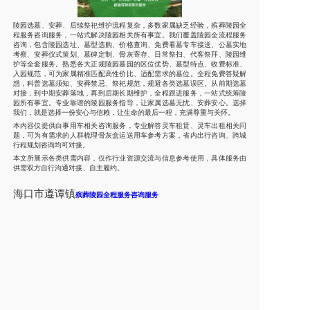
陵园选墓、安葬、后续祭祀维护流程复杂，多数家属缺乏经验，殡葬陵园全
程服务咨询服务，一站式解决陵园相关所有事宜。我们覆盖陵园全流程服务
咨询，包含陵园选址、墓型选购、价格查询、免费看墓专车接送、公墓实地
考察、安葬仪式策划、墓碑定制、骨灰寄存、日常祭扫、代客祭拜、陵园维
护等全套服务。熟悉各大正规陵园墓园的区位优势、墓型特点、收费标准、
入园规范，可为家属精准匹配高性价比、适配需求的墓位。全程免费答疑解
惑，科普选墓须知、安葬禁忌、祭祀规范，规避各类选墓误区。从前期选墓
对接，到中期安葬落地，再到后期长期维护，全程跟进服务，一站式统筹陵
园所有事宜。专业靠谱的陵园服务指导，让家属选墓无忧、安葬安心。选择
我们，就是选择一份安心与信赖，让生命的最后一程，充满尊重与关怀。
本内容仅提供白事用车相关咨询服务，专业解答灵车租赁、灵车出租相关问
题，可为有需求的人群梳理骨灰盒运送用车参考方案，省内出行咨询、跨城
行程规划咨询均可对接。
本文所展示各类供需内容，仅作行业资源交流与信息参考使用，具体服务由
供需双方自行沟通对接、自主履约。
海口市遵谭镇
殡葬陵园全程服务咨询服务