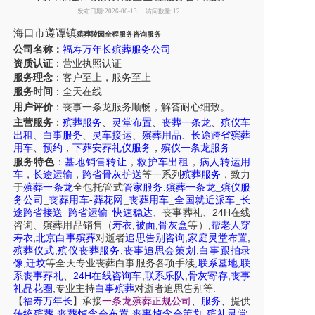
发布日期:2026-06-13
访问数量:12
海口市遵谭镇
殡葬陵园全程服务咨询服务
公司名称：
福寿万年长殡葬服务公司
资质认证
：营业执照认证
服务理念
：客户至上，服务至上
服务时间
：全天在线
用户评价
：丧事一条龙服务
顺畅，解答耐心细致。
主营服务
：
殡葬服务
、
灵堂布置
、
丧葬一条龙
、
殡仪车
出租
、
白事服务
、
灵车接运
、
殡葬用品
、
长途跨省殡葬
用车
、
预约
，
下葬安葬礼仪服务
，
殡仪一条龙服务
服务特色
：
墓地销售转让
，
救护车出租
，
病人转运用
车
，
长途运输
，
跨省骨灰护送
等一系列
殡葬服务
，致力
于
殡葬一条龙
全包托管式
管家服务
.
殡葬一条龙
_
殡仪服
务公司
_
丧葬用车
-
葬花网
_
丧葬用车
_
全国就近派车
_
长
24H
途跨省接送
_
跨省运输
_
快速稳达
、
丧事葬礼
、
在线
,
,
,
咨询
、
殡葬
用品销售
（
寿衣
被面
骨灰盒
等）
帮老人穿
,
,
,
寿衣
北京白事殡葬
对逝者
追思告别咨询
家庭灵堂布置
,
,
,
殡葬仪式
殡仪丧葬服务
丧事追思会策划
白事跟拍录
,
,
,
像
迁坟
等
全天
专业丧葬白事服务
各项手续
联系墓地
联
24H
,
,
,
系丧事葬礼
、
在线咨询车
联系乐队
骨灰寄存
丧事
,
.
礼品花圈
专业主持
白事殡葬
对逝者追思告别等
【
福寿万年长
】
承接
一条龙殡葬正规公司
、
服务
、提供
,
,
,
,
传统殡葬
丧葬悼念会布置
丧事悼念会策划
殡礼灵堂