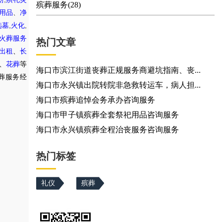
殡葬服务(28)
用品
、
净
,
,
选墓
火化
火葬服务
热门文章
出租
、
长
、
花葬
等
海口市滨江街道丧葬正规服务商避坑指南、丧...
葬服务经
海口市永兴镇出院转院非急救转运车，病人担...
海口市殡葬追悼会务承办咨询服务
海口市甲子镇殡葬全套祭祀用品咨询服务
海口市永兴镇殡葬全程治丧服务咨询服务
热门标签
礼仪
殡葬