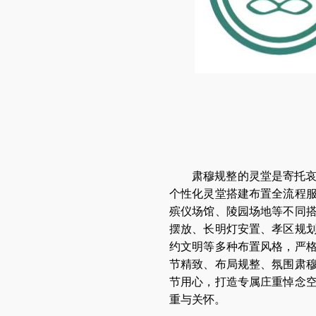
肃穆规整的灵堂是寄托
个性化灵堂搭建布置全流程
殡仪场馆、陵园场地等不同
摆放、长明灯安置、孝区规
约文明等多种布置风格，严
节精致、布局规整、氛围肃
节用心，打造专属庄重悼念
重与关怀。