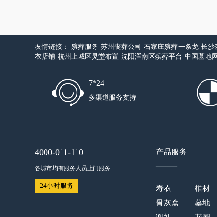
友情链接：
殡葬服务
苏州丧葬公司
石家庄殡葬一条龙
长沙
衣店铺
杭州上城区灵堂布置
沈阳浑南区殡葬平台
中国墓地
7*24
多渠道服务支持
4000-011-110
产品服务
——
各城市均有服务人员上门服务
24小时服务
寿衣
棺材
骨灰盒
墓地