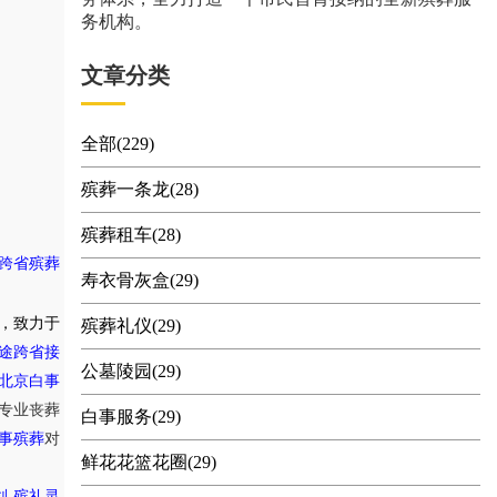
务机构。
文章分类
全部(229)
殡葬一条龙(28)
殡葬租车(28)
跨省殡葬
寿衣骨灰盒(29)
，致力于
殡葬礼仪(29)
途跨省接
公墓陵园(29)
北京白事
专业丧葬
白事服务(29)
事殡葬
对
鲜花花篮花圈(29)
,
划
殡礼灵