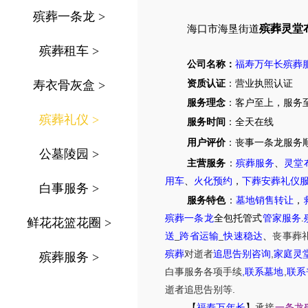
殡葬一条龙
>
殡葬灵堂
海口市
海垦街道
殡葬租车
>
公司名称：
福寿万年长殡葬
寿衣骨灰盒
>
资质认证
：营业执照认证
服务理念
：客户至上，服务
殡葬礼仪
>
服务时间
：全天在线
用户评价
：丧事一条龙服务
公墓陵园
>
主营服务
：
殡葬服务
、
灵堂
用车
、
火化预约
，
下葬安葬礼仪
白事服务
>
服务特色
：
墓地销售转让
，
殡葬一条龙
全包托管式
管家服务
.
鲜花花篮花圈
>
送
_
跨省运输
_
快速稳达
、
丧事葬
,
殡葬
对逝者
追思告别咨询
家庭灵
殡葬服务
>
,
,
白事服务
各项手续
联系墓地
联系
.
逝者追思告别等
【
福寿万年长
】
承接
一条龙