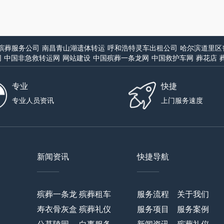
殡葬服务公司
南昌青山湖遗体转运
呼和浩特灵车出租公司
哈尔滨道里区
网
中国非急救转运网
网站建设
中国殡葬一条龙网
中国救护车网
葬花店
专业
快捷
专业人员资讯
上门服务速度
新闻资讯
快捷导航
——
——
殡葬一条龙
殡葬租车
服务流程
关于我们
寿衣骨灰盒
殡葬礼仪
服务项目
服务案例