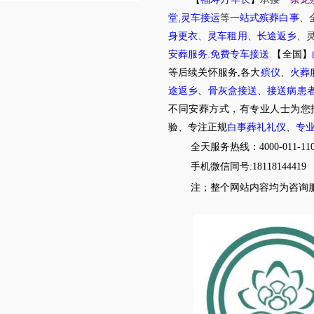
,
堂
灵车接运
等
一站式殡葬白事
、
身更衣
、
灵车租用
、
长途返乡
、
.
.
安葬服务
免费专车接送
【全国】
等后续关怀服务,各大
殡仪
、
火葬
途返乡
、
骨灰盒接送
、
接送病患
不同安葬方式，有专业人士为您
验、专注正规
白事葬礼礼仪
、
专
全天服务热线：4000-011-11
手机微信同号:18118144419
注；整个网站内容均为咨询