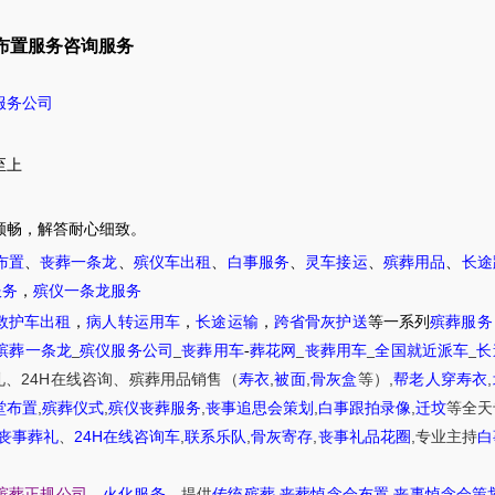
布置服务咨询服务
服务公司
至上
顺畅，解答耐心细致。
布置
、
丧葬一条龙
、
殡仪车出租
、
白事服务
、
灵车接运
、
殡葬用品
、
长途
服务
，
殡仪一条龙服务
救护车出租
，
病人转运用车
，
长途运输
，
跨省骨灰护送
等一系列
殡葬服务
殡葬一条龙
_
殡仪服务公司
_
丧葬用车
-
葬花网
_
丧葬用车
_
全国就近派车
_
长
24H
,
,
,
,
礼
、
在线咨询
、
殡葬
用品销售
（
寿衣
被面
骨灰盒
等）
帮老人穿寿衣
,
,
,
,
,
堂布置
殡葬仪式
殡仪丧葬服务
丧事追思会策划
白事跟拍录像
迁坟
等
全天
24H
,
,
,
,
丧事葬礼
、
在线咨询车
联系乐队
骨灰寄存
丧事礼品花圈
专业主持
白
,
,
殡葬正规公司
、
火化服务
、提供
传统殡葬
丧葬悼念会布置
丧事悼念会策