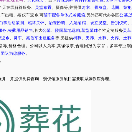
;
全天在线解答服务
、
灵堂布置
、摄像等
并提供
寿衣
、
骨灰盒
、
花圈
、
祭祀
,
.
,
灵车出租
、
殡仪车
返乡
可
随车配备单体式冷藏箱
另外还可代办各区
公墓
白事活动策划
、
临终关怀
、
治丧协调
、
入殓纳棺
、
设立灵堂
、
告别仪式
、
服务
,
丧葬用品销售
,各大
公墓
、
陵园墓地选购
,
墓型墓碑
个性定制服务
灵车
者返乡
、
灵车
、
殡仪车出租服务
等,另提供
树葬
、
天葬
、
水葬
、
火葬
、
土葬
指导,价格合理。公司以人为本,真诚做事,合理回报为宗旨，多年专业殡
业团队为你服务
。
0
服务，并提供免费咨询，殡仪馆服务项目需要联系殡仪馆办理。