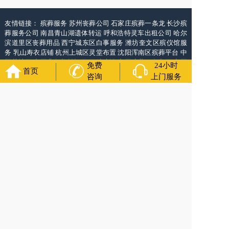
友情链接：
殡葬服务
苏州丧葬公司
石家庄殡葬一条龙
长沙殡
葬服务公司
南昌青山湖遗体转运
呼和浩特灵车出租公司
哈尔
滨道里区丧葬用品
西宁城东区白事服务
潍坊奎文区殡仪馆服
务
乳山寿衣店铺
杭州上城区灵堂布置
沈阳浑南区殡葬平台
中
国墓地网
中国非急救转运网
网站建设
中国殡葬一条龙网
中国
免费
24小时
首页
救护车网
葬花店
葬花服务网
咨询
上门服务
万年长
官方公众号
4000-011-110
各城市均有服务人员上门服务
24小时上门服务
Copyright 2025 万年长 All Rights Reserved. 全站内容均为咨询服务，遗体转运接