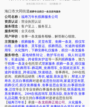
发布日期:2026-06-11
访问数量:19
海口市大同街道
殡葬专业殡仪一条龙咨询服务
公司名称：
福寿万年长殡葬服务公司
资质认证
：营业执照认证
服务理念
：客户至上，服务至上
服务时间
：全天在线
用户评价
：丧事一条龙服务
顺畅，解答耐心细致。
主营服务
：
殡葬服务
、
灵堂布置
、
丧葬一条龙
、
殡仪车
出租
、
白事服务
、
灵车接运
、
殡葬用品
、
长途跨省殡葬
用车
、
火化预约
，
下葬安葬礼仪服务
，
殡仪一条龙服务
服务特色
：
墓地销售转让
，
救护车出租
，
病人转运用
车
，
长途运输
，
跨省骨灰护送
等一系列
殡葬服务
，致力
于
殡葬一条龙
全包托管式
管家服务
.
殡葬一条龙
_
殡仪服
务公司
_
丧葬用车
-
葬花网
_
丧葬用车
_
全国就近派车
_
长
24H
途跨省接送
_
跨省运输
_
快速稳达
、
丧事葬礼
、
在线
,
,
,
咨询
、
殡葬
用品销售
（
寿衣
被面
骨灰盒
等）
帮老人穿
,
,
,
寿衣
北京白事殡葬
对逝者
追思告别咨询
家庭灵堂布置
,
,
,
殡葬仪式
殡仪丧葬服务
丧事追思会策划
白事跟拍录
,
,
,
像
迁坟
等
全天
专业丧葬白事服务
各项手续
联系墓地
联
24H
,
,
,
系丧事葬礼
、
在线咨询车
联系乐队
骨灰寄存
丧事
,
.
礼品花圈
专业主持
白事殡葬
对逝者追思告别等
【
福寿万年长
】
承接
一条龙殡葬正规公司
、
火化服务
、
,
,
,
提供
传统殡葬
丧葬悼念会布置
丧事悼念会策划
殡礼灵