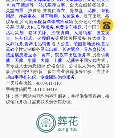
,
堂
灵车接运
等
一站式殡葬白事
、
全天在线解答服务
、
;
灵堂布置
、摄像等
并提供
寿衣
、
骨灰盒
、
花圈
、
祭祀
用品
、
净身更衣
、
灵车租用
、
长途返乡
、
灵车出租
、
殡
,
.
仪车
返乡
可
随车配备单体式冷藏箱
另外还可代办各区
,
,
,
.
.
公墓
选墓
火化
安葬服务
免费专车接送
【全国】
白事
活动策划
、
临终关怀
、
治丧协调
、
入殓纳棺
、
设立灵
堂
、
告别仪式
、
火葬服务
等后续关怀服务,各大
殡仪
、
火葬服务
,
丧葬用品销售
,各大
公墓
、
陵园墓地选购
,
墓型
墓碑
个性定制服务
灵车出租
、
长途返乡
、
骨灰盒接送
、
接送病患者返乡
、
灵车
、
殡仪车出租服务
等,另提供
树
葬
、
天葬
、
水葬
、
火葬
、
土葬
、
花葬
等不同安葬方式，
有专业人士为您指导,价格合理。公司以人为本,真诚做
事,合理回报为宗旨，多年专业殡葬服务经验、专注正
规
白事葬礼礼仪
、
专业团队为你服务
。
全天服务热线：4000-011-110
手机微信同号:18118144419
注；整个网站内容均为咨询服务，并提供免费咨询，殡
仪馆服务项目需要联系殡仪馆办理。