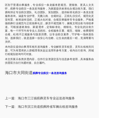
区别于普通白事服务，专业殡仪一条龙服务更规范、更细致、更具人文关
怀，殡葬专业殡仪一条龙咨询服务，为家庭提供标准化合规治丧方案。我们
拥有持证专业殡仪团队、礼仪团队、策划团队，提供标准化殡仪一条龙全套
服务咨询。涵盖专业护理、无菌入殓、合规转运、正统礼仪仪式、规范化灵
堂布置、标准追悼流程、正规火化对接、合规安葬服务等专业服务。严格遵
循殡葬行业规范与正统丧葬礼仪，摒弃不规范陋习，兼顾文明治丧与传统孝
道。可根据逝者身份、家庭需求，定制标准化、精细化、专业化的治丧方
案，每一个环节均有专业人员把控。全程服务庄重、规范、细致，收费透明
合规，杜绝不正规服务与隐形消费。以专业殡仪素养，守护每一场体面告
别。选择我们，就是选择一份安心与信赖，让生命的最后一程，充满尊重与
关怀。
本内容仅提供白事用车相关咨询服务，专业解答灵车租赁、灵车出租相关问
题，可为有需求的人群梳理骨灰盒运送用车参考方案，省内出行咨询、跨城
行程规划咨询均可对接。
本文所展示各类供需内容，仅作行业资源交流与信息参考使用，具体服务由
供需双方自行沟通对接、自主履约。
海口市大同街道
殡葬专业殡仪一条龙咨询服务
上一篇:
海口市三江镇殡葬灵车专业运送咨询服务
下一篇:
海口市滨江街道殡葬跨省车辆出租咨询服务