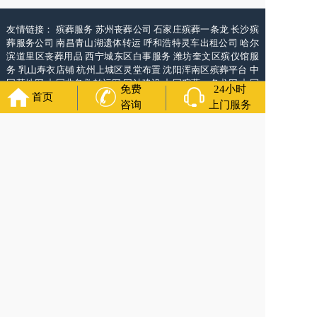
友情链接：
殡葬服务
苏州丧葬公司
石家庄殡葬一条龙
长沙殡
葬服务公司
南昌青山湖遗体转运
呼和浩特灵车出租公司
哈尔
滨道里区丧葬用品
西宁城东区白事服务
潍坊奎文区殡仪馆服
务
乳山寿衣店铺
杭州上城区灵堂布置
沈阳浑南区殡葬平台
中
国墓地网
中国非急救转运网
网站建设
中国殡葬一条龙网
中国
免费
24小时
首页
救护车网
葬花店
葬花服务网
咨询
上门服务
万年长
官方公众号
4000-011-110
各城市均有服务人员上门服务
24小时上门服务
Copyright 2025 万年长 All Rights Reserved. 全站内容均为咨询服务，遗体转运接