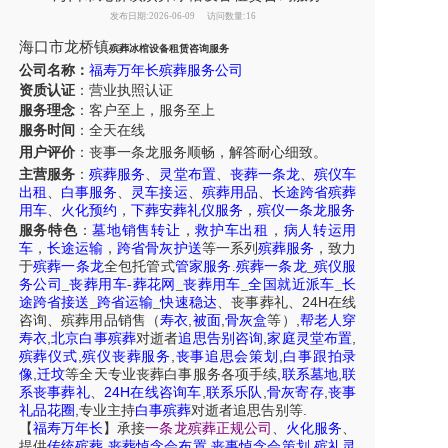
发布日期:2026-06-09
访问数量:16
海口市龙桥镇
殡葬冰棺设备租赁咨询服务
公司名称：
福寿万年长殡葬服务公司
资质认证
：营业执照认证
服务理念
：客户至上，服务至上
服务时间
：全天在线
用户评价
：丧事一条龙服务
顺畅，解答耐心细致。
主营服务
：
殡葬服务
、
灵堂布置
、
丧葬一条龙
、
殡仪车
出租
、
白事服务
、
灵车接运
、
殡葬用品
、
长途跨省殡葬
用车
、
火化预约
，
下葬安葬礼仪服务
，
殡仪一条龙服务
服务特色
：
墓地销售转让
，
救护车出租
，
病人转运用
车
，
长途运输
，
跨省骨灰护送
等一系列
殡葬服务
，致力
于
殡葬一条龙
全包托管式
管家服务
.
殡葬一条龙
_
殡仪服
务公司
_
丧葬用车
-
葬花网
_
丧葬用车
_
全国就近派车
_
长
24H
途跨省接送
_
跨省运输
_
快速稳达
、
丧事葬礼
、
在线
,
,
,
咨询
、
殡葬
用品销售
（
寿衣
被面
骨灰盒
等）
帮老人穿
,
,
,
寿衣
北京白事殡葬
对逝者
追思告别咨询
家庭灵堂布置
,
,
,
殡葬仪式
殡仪丧葬服务
丧事追思会策划
白事跟拍录
,
,
,
像
迁坟
等
全天
专业丧葬白事服务
各项手续
联系墓地
联
24H
,
,
,
系丧事葬礼
、
在线咨询车
联系乐队
骨灰寄存
丧事
,
.
礼品花圈
专业主持
白事殡葬
对逝者追思告别等
【
福寿万年长
】
承接
一条龙殡葬正规公司
、
火化服务
、
,
,
,
提供
传统殡葬
丧葬悼念会布置
丧事悼念会策划
殡礼灵