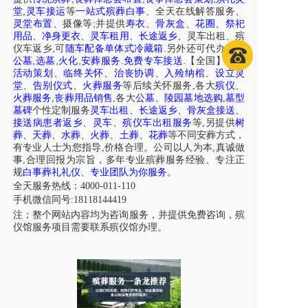
,
堂
灵车接运
等
一站式殡葬白事
、
全天在线解答服务
、
;
灵堂布置
、摄像等
并提供
寿衣
、
骨灰盒
、
花圈
、
祭祀
用品
、
净身更衣
、
灵车租用
、
长途返乡
、
灵车出租
、
殡
,
.
仪车
返乡
可
随车配备单体式冷藏箱
另外还可代办各区
,
,
,
.
.
公墓
选墓
火化
安葬服务
免费专车接送
【全国】
白事
活动策划
、
临终关怀
、
治丧协调
、
入殓纳棺
、
设立灵
堂
、
告别仪式
、
火葬服务
等后续关怀服务,各大
殡仪
、
火葬服务
,
丧葬用品销售
,各大
公墓
、
陵园墓地选购
,
墓型
墓碑
个性定制服务
灵车出租
、
长途返乡
、
骨灰盒接送
、
接送病患者返乡
、
灵车
、
殡仪车出租服务
等,另提供
树
葬
、
天葬
、
水葬
、
火葬
、
土葬
、
花葬
等不同安葬方式，
有专业人士为您指导,价格合理。公司以人为本,真诚做
事,合理回报为宗旨，多年专业殡葬服务经验、专注正
规
白事葬礼礼仪
、
专业团队为你服务
。
全天服务热线：4000-011-110
手机微信同号:18118144419
注；整个网站内容均为咨询服务，并提供免费咨询，殡
仪馆服务项目需要联系殡仪馆办理。