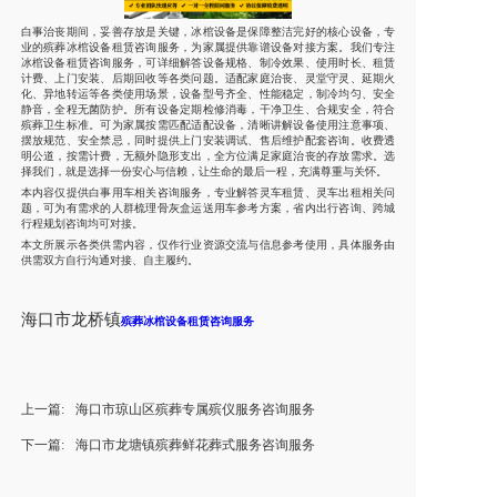
白事治丧期间，妥善存放是关键，冰棺设备是保障整洁完好的核心设备，专
业的殡葬冰棺设备租赁咨询服务，为家属提供靠谱设备对接方案。我们专注
冰棺设备租赁咨询服务，可详细解答设备规格、制冷效果、使用时长、租赁
计费、上门安装、后期回收等各类问题。适配家庭治丧、灵堂守灵、延期火
化、异地转运等各类使用场景，设备型号齐全、性能稳定，制冷均匀、安全
静音，全程无菌防护。所有设备定期检修消毒，干净卫生、合规安全，符合
殡葬卫生标准。可为家属按需匹配适配设备，清晰讲解设备使用注意事项、
摆放规范、安全禁忌，同时提供上门安装调试、售后维护配套咨询。收费透
明公道，按需计费，无额外隐形支出，全方位满足家庭治丧的存放需求。选
择我们，就是选择一份安心与信赖，让生命的最后一程，充满尊重与关怀。
本内容仅提供白事用车相关咨询服务，专业解答灵车租赁、灵车出租相关问
题，可为有需求的人群梳理骨灰盒运送用车参考方案，省内出行咨询、跨城
行程规划咨询均可对接。
本文所展示各类供需内容，仅作行业资源交流与信息参考使用，具体服务由
供需双方自行沟通对接、自主履约。
海口市龙桥镇
殡葬冰棺设备租赁咨询服务
上一篇:
海口市琼山区殡葬专属殡仪服务咨询服务
下一篇:
海口市龙塘镇殡葬鲜花葬式服务咨询服务