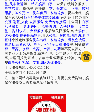
,
堂
灵车接运
等
一站式殡葬白事
、
全天在线解答服务
、
;
灵堂布置
、摄像等
并提供
寿衣
、
骨灰盒
、
花圈
、
祭祀
用品
、
净身更衣
、
灵车租用
、
长途返乡
、
灵车出租
、
殡
,
.
仪车
返乡
可
随车配备单体式冷藏箱
另外还可代办各区
,
,
,
.
.
公墓
选墓
火化
安葬服务
免费专车接送
【全国】
白事
活动策划
、
临终关怀
、
治丧协调
、
入殓纳棺
、
设立灵
堂
、
告别仪式
、
火葬服务
等后续关怀服务,各大
殡仪
、
火葬服务
,
丧葬用品销售
,各大
公墓
、
陵园墓地选购
,
墓型
墓碑
个性定制服务
灵车出租
、
长途返乡
、
骨灰盒接送
、
接送病患者返乡
、
灵车
、
殡仪车出租服务
等,另提供
树
葬
、
天葬
、
水葬
、
火葬
、
土葬
、
花葬
等不同安葬方式，
有专业人士为您指导,价格合理。公司以人为本,真诚做
事,合理回报为宗旨，多年专业殡葬服务经验、专注正
规
白事葬礼礼仪
、
专业团队为你服务
。
全天服务热线：4000-011-110
手机微信同号:18118144419
注；整个网站内容均为咨询服务，并提供免费咨询，殡
仪馆服务项目需要联系殡仪馆办理。