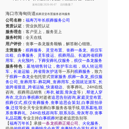
发布日期:2026-06-07
访问数量:7
海口市海甸街道
殡葬灵堂布置服务咨询服务
公司名称：
福寿万年长殡葬服务公司
资质认证
：营业执照认证
服务理念
：客户至上，服务至上
服务时间
：全天在线
用户评价
：丧事一条龙服务
顺畅，解答耐心细致。
主营服务
：
殡葬服务
、
灵堂布置
、
丧葬一条龙
、
殡仪车
出租
、
白事服务
、
灵车接运
、
殡葬用品
、
长途跨省殡葬
用车
、
火化预约
，
下葬安葬礼仪服务
，
殡仪一条龙服务
服务特色
：
墓地销售转让
，
救护车出租
，
病人转运用
车
，
长途运输
，
跨省骨灰护送
等一系列
殡葬服务
，致力
于
殡葬一条龙
全包托管式
管家服务
.
殡葬一条龙
_
殡仪服
务公司
_
丧葬用车
-
葬花网
_
丧葬用车
_
全国就近派车
_
长
24H
途跨省接送
_
跨省运输
_
快速稳达
、
丧事葬礼
、
在线
,
,
,
咨询
、
殡葬
用品销售
（
寿衣
被面
骨灰盒
等）
帮老人穿
,
,
,
寿衣
北京白事殡葬
对逝者
追思告别咨询
家庭灵堂布置
,
,
,
殡葬仪式
殡仪丧葬服务
丧事追思会策划
白事跟拍录
,
,
,
像
迁坟
等
全天
专业丧葬白事服务
各项手续
联系墓地
联
24H
,
,
,
系丧事葬礼
、
在线咨询车
联系乐队
骨灰寄存
丧事
,
.
礼品花圈
专业主持
白事殡葬
对逝者追思告别等
【
福寿万年长
】
承接
一条龙殡葬正规公司
、
火化服务
、
,
,
,
提供
传统殡葬
丧葬悼念会布置
丧事悼念会策划
殡礼灵