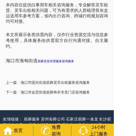
本内容仅提供白事用车相关咨询服务，专业解答灵车租
赁、灵车出租相关问题，可为有需求的人群梳理骨灰盒
运送用车参考方案，省内出行咨询、跨城行程规划咨询
均可对接。
本文所展示各类供需内容，仅作行业资源交流与信息参
考使用，具体服务由供需双方自行沟通对接、自主履
约。
海口市海甸街道
殡葬灵堂布置服务咨询服务
上一篇:
海口市国兴街道殡葬灵车出租服务咨询服务
下一篇:
海口市金贸街道殡葬寿衣专卖门店咨询服务
友情链接：
殡葬服务
苏州丧葬公司
石家庄殡葬一条龙
长沙殡
葬服务公司
南昌青山湖遗体转运
呼和浩特灵车出租公司
哈尔
免费
24小时
首页
滨道里区丧葬用品
西宁城东区白事服务
潍坊奎文区殡仪馆服
咨询
上门服务