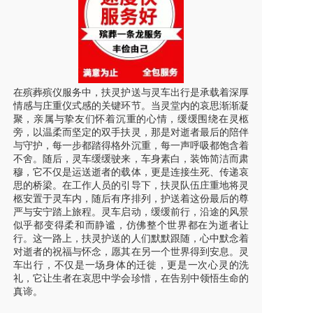
在殡葬殡仪服务中，扶灵护送与灵车出行是承载着深厚
情感与庄重仪式感的关键环节。当灵堂内的哀思渐渐凝
聚，亲属与挚友们怀着沉重的心情，缓缓围绕在灵柩
旁，以温柔而坚定的双手扶灵，那是对逝者最后的陪伴
与守护，每一步都踏得格外沉重，每一声呼吸都饱含着
不舍。随后，灵车缓缓驶来，车身素白，装饰简洁而肃
穆，它不仅是运送逝者的载体，更是连接生死、传递哀
思的桥梁。在工作人员的引导下，扶灵队伍庄重地将灵
柩安置于灵车内，随后有序排列，护送着这份最后的尊
严与安宁踏上旅程。灵车启动，缓缓前行，沿途的风景
似乎都变得柔和而静谧，仿佛整个世界都在为逝者让
行。这一路上，扶灵护送的人们默默跟随，心中默念着
对逝者的祝福与怀念，愿其在另一个世界得到安息。灵
车出行，不仅是一场身体的迁徙，更是一次心灵的洗
礼，它让生者在哀思中学会珍惜，在告别中领悟生命的
真谛。