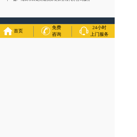
友情链接：
殡葬服务
苏州丧葬公司
石家庄殡葬一条龙
长沙殡
免费
24小时
首页
葬服务公司
南昌青山湖遗体转运
呼和浩特灵车出租公司
哈尔
咨询
上门服务
滨道里区丧葬用品
西宁城东区白事服务
潍坊奎文区殡仪馆服
务
乳山寿衣店铺
杭州上城区灵堂布置
沈阳浑南区殡葬平台
中
国墓地网
中国非急救转运网
网站建设
中国殡葬一条龙网
中国
救护车网
葬花店
葬花服务网
万年长
官方公众号
4000-011-110
各城市均有服务人员上门服务
24小时上门服务