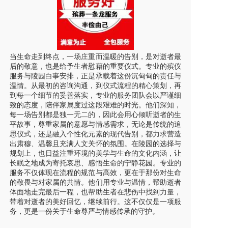
当生命走到终点，一场庄重而温暖的告别，是对逝者最
后的敬意，也是给予生者慰藉的重要仪式。专业的殡仪
服务与陵园白事安排，正是承载着这份沉甸甸的责任与
温情。从最初的咨询沟通，到仪式流程的精心策划，再
到每一个细节的妥善落实，专业的服务团队会以严谨细
致的态度，陪伴家属度过这段艰难的时光。他们深知，
每一场告别都是独一无二的，因此会用心倾听逝者的生
平故事，尊重家属的意愿与情感需求，无论是传统的追
思仪式，还是融入个性化元素的现代告别，都力求营造
出肃穆、温馨且充满人文关怀的氛围。在陵园的选择与
规划上，也日益注重环境的美学与生命的文化内涵，让
长眠之地成为寄托哀思、感悟生命的宁静花园。专业的
服务不仅体现在流程的规范与高效，更在于那份对生命
的敬畏与对家属的共情。他们用专业与温情，帮助逝者
体面地走完最后一程，也帮助生者在悲伤中找到力量，
带着对逝者的美好回忆，继续前行。这不仅仅是一项服
务，更是一份关于生命尊严与情感传承的守护。