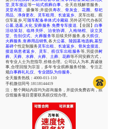
,
堂
灵车接运
等
一站式殡葬白事
、
全天在线解答服务
、
;
灵堂布置
、摄像等
并提供
寿衣
、
骨灰盒
、
花圈
、
祭祀
用品
、
净身更衣
、
灵车租用
、
长途返乡
、
灵车出租
、
殡
,
.
仪车
返乡
可
随车配备单体式冷藏箱
另外还可代办各区
,
,
,
.
.
公墓
选墓
火化
安葬服务
免费专车接送
【全国】
白事
活动策划
、
临终关怀
、
治丧协调
、
入殓纳棺
、
设立灵
堂
、
告别仪式
、
火葬服务
等后续关怀服务,各大
殡仪
、
火葬服务
,
丧葬用品销售
,各大
公墓
、
陵园墓地选购
,
墓型
墓碑
个性定制服务
灵车出租
、
长途返乡
、
骨灰盒接送
、
接送病患者返乡
、
灵车
、
殡仪车出租服务
等,另提供
树
葬
、
天葬
、
水葬
、
火葬
、
土葬
、
花葬
等不同安葬方式，
有专业人士为您指导,价格合理。公司以人为本,真诚做
事,合理回报为宗旨，多年专业殡葬服务经验、专注正
规
白事葬礼礼仪
、
专业团队为你服务
。
全天服务热线：4000-011-110
手机微信同号:18118144419
注；整个网站内容均为咨询服务，并提供免费咨询，殡
仪馆服务项目需要联系殡仪馆办理。