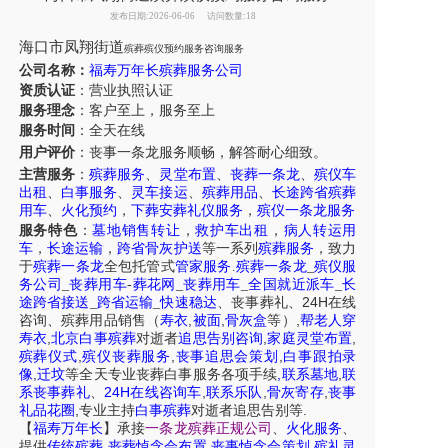
发布日期:2026-06-06
访问数量:18
海口市凤翔街道
殡葬殡仪预约服务咨询服务
公司名称：
福寿万年长殡葬服务公司
资质认证
：营业执照认证
服务理念
：客户至上，服务至上
服务时间
：全天在线
用户评价
：丧事一条龙服务
顺畅，解答耐心细致。
主营服务
：
殡葬服务
、
灵堂布置
、
丧葬一条龙
、
殡仪车
出租
、
白事服务
、
灵车接运
、
殡葬用品
、
长途跨省殡葬
用车
、
火化预约
，
下葬安葬礼仪服务
，
殡仪一条龙服务
服务特色
：
墓地销售转让
，
救护车出租
，
病人转运用
车
，
长途运输
，
跨省骨灰护送
等一系列
殡葬服务
，致力
于
殡葬一条龙
全包托管式
管家服务
.
殡葬一条龙
_
殡仪服
务公司
_
丧葬用车
-
葬花网
_
丧葬用车
_
全国就近派车
_
长
24H
途跨省接送
_
跨省运输
_
快速稳达
、
丧事葬礼
、
在线
,
,
,
咨询
、
殡葬
用品销售
（
寿衣
被面
骨灰盒
等）
帮老人穿
,
,
,
寿衣
北京白事殡葬
对逝者
追思告别咨询
家庭灵堂布置
,
,
,
殡葬仪式
殡仪丧葬服务
丧事追思会策划
白事跟拍录
,
,
,
像
迁坟
等
全天
专业丧葬白事服务
各项手续
联系墓地
联
24H
,
,
,
系丧事葬礼
、
在线咨询车
联系乐队
骨灰寄存
丧事
,
.
礼品花圈
专业主持
白事殡葬
对逝者追思告别等
【
福寿万年长
】
承接
一条龙殡葬正规公司
、
火化服务
、
,
,
,
提供
传统殡葬
丧葬悼念会布置
丧事悼念会策划
殡礼灵