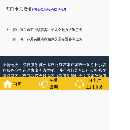
海口市龙塘镇
殡葬全包服务办理咨询服务
上一篇:
海口市石山镇殡葬一站式全包办咨询服务
下一篇:
海口市秀英区殡葬精致灵堂布置咨询服务
友情链接：
殡葬服务
苏州丧葬公司
石家庄殡葬一条龙
长沙殡
葬服务公司
南昌青山湖遗体转运
呼和浩特灵车出租公司
哈尔
滨道里区丧葬用品
西宁城东区白事服务
潍坊奎文区殡仪馆服
免费
24小时
务
乳山寿衣店铺
杭州上城区灵堂布置
沈阳浑南区殡葬平台
中
首页
咨询
上门服务
国墓地网
中国非急救转运网
网站建设
中国殡葬一条龙网
中国
救护车网
葬花店
葬花服务网