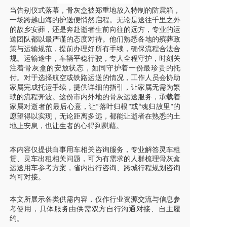
当告别仪式落幕，骨灰盒被郑重地放入特制的防震箱，
一场跨越山海的护送便悄然启程。无论是送往千里之外
的故乡安葬，还是奔赴逝者生前向往的远方，专业的运
送团队都以最严谨的态度对待。他们熟悉各地的殡葬政
策与运输规范，提前办理好所有手续，确保流程合法合
规。运输途中，车辆平稳行驶，专人全程守护，时刻关
注着骨灰盒的安放状态，如同守护着一份最珍贵的托
付。对于选择航空或铁路运送的情况，工作人员会协助
家属完成托运手续，提供详细的指引，让家属无需为繁
琐的流程奔波。这份市内外地的骨灰运送服务，承载着
家属对逝者的最后心意，让
落叶归根
或
魂归故里
的
“
”
“
”
愿望得以实现，无论距离多远，都能让逝者在熟悉的土
地上安息，也让生者的心得到慰藉。
本内容仅提供白事用车相关咨询服务，专业解答灵车租
赁、灵车出租相关问题，可为有需求的人群梳理骨灰盒
运送用车参考方案，省内出行咨询、跨城行程规划咨询
均可对接。
本文所展示各类供需内容，仅作行业资源交流与信息参
考使用，具体服务由供需双方自行沟通对接、自主履
约。