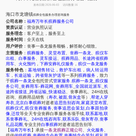
发布日期:2026-06-03
访问数量:16
海口市龙塘镇
殡葬全包服务办理咨询服务
公司名称：
福寿万年长殡葬服务公司
资质认证
：营业执照认证
服务理念
：客户至上，服务至上
服务时间
：全天在线
用户评价
：丧事一条龙服务
顺畅，解答耐心细致。
主营服务
：
殡葬服务
、
灵堂布置
、
丧葬一条龙
、
殡仪车
出租
、
白事服务
、
灵车接运
、
殡葬用品
、
长途跨省殡葬
用车
、
火化预约
，
下葬安葬礼仪服务
，
殡仪一条龙服务
服务特色
：
墓地销售转让
，
救护车出租
，
病人转运用
车
，
长途运输
，
跨省骨灰护送
等一系列
殡葬服务
，致力
于
殡葬一条龙
全包托管式
管家服务
.
殡葬一条龙
_
殡仪服
务公司
_
丧葬用车
-
葬花网
_
丧葬用车
_
全国就近派车
_
长
24H
途跨省接送
_
跨省运输
_
快速稳达
、
丧事葬礼
、
在线
,
,
,
咨询
、
殡葬
用品销售
（
寿衣
被面
骨灰盒
等）
帮老人穿
,
,
,
寿衣
北京白事殡葬
对逝者
追思告别咨询
家庭灵堂布置
,
,
,
殡葬仪式
殡仪丧葬服务
丧事追思会策划
白事跟拍录
,
,
,
像
迁坟
等
全天
专业丧葬白事服务
各项手续
联系墓地
联
24H
,
,
,
系丧事葬礼
、
在线咨询车
联系乐队
骨灰寄存
丧事
,
.
礼品花圈
专业主持
白事殡葬
对逝者追思告别等
【
福寿万年长
】
承接
一条龙殡葬正规公司
、
火化服务
、
,
,
,
提供
传统殡葬
丧葬悼念会布置
丧事悼念会策划
殡礼灵