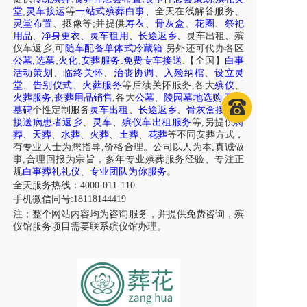
,
堂
灵车接运
等
一站式殡葬白事
、
全天在线解答服务
、
;
灵堂布置
、摄像等
并提供
寿衣
、
骨灰盒
、
花圈
、
祭祀
用品
、
净身更衣
、
灵车租用
、
长途返乡
、
灵车出租
、
殡
,
.
仪车
返乡
可
随车配备单体式冷藏箱
另外还可代办各区
,
,
,
.
.
公墓
选墓
火化
安葬服务
免费专车接送
【全国】
白事
活动策划
、
临终关怀
、
治丧协调
、
入殓纳棺
、
设立灵
堂
、
告别仪式
、
火葬服务
等后续关怀服务,各大
殡仪
、
火葬服务
,
丧葬用品销售
,各大
公墓
、
陵园墓地选购
,
墓型
墓碑
个性定制服务
灵车出租
、
长途返乡
、
骨灰盒接送
、
接送病患者返乡
、
灵车
、
殡仪车出租服务
等,另提供
树
葬
、
天葬
、
水葬
、
火葬
、
土葬
、
花葬
等不同安葬方式，
有专业人士为您指导,价格合理。公司以人为本,真诚做
事,合理回报为宗旨，多年专业殡葬服务经验、专注正
规
白事葬礼礼仪
、
专业团队为你服务
。
全天服务热线：4000-011-110
手机微信同号:18118144419
注；整个网站内容均为咨询服务，并提供免费咨询，殡
仪馆服务项目需要联系殡仪馆办理。