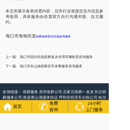
本文所展示各类供需内容，仅作行业资源交流与信息参
考使用，具体服务由供需双方自行沟通对接、自主履
约。
海口市海甸街道
殡葬临终助念祈福咨询服务
上一篇:
海口市国兴街道殡葬返乡专用车辆租赁咨询服务
下一篇:
海口市东山镇殡葬灵车丧事服务咨询服务
友情链接：
殡葬服务
苏州丧葬公司
石家庄殡葬一条龙
长沙殡
葬服务公司
南昌青山湖遗体转运
呼和浩特灵车出租公司
哈尔
滨道里区丧葬用品
西宁城东区白事服务
潍坊奎文区殡仪馆服
免费
24小时
首页
务
乳山寿衣店铺
杭州上城区灵堂布置
沈阳浑南区殡葬平台
中
咨询
上门服务
国墓地网
中国非急救转运网
网站建设
中国殡葬一条龙网
中国
救护车网
葬花店
葬花服务网