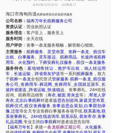
发布日期:2026-06-02
访问数量:12
海口市海甸街道
殡葬临终助念祈福咨询服务
公司名称：
福寿万年长殡葬服务公司
资质认证
：营业执照认证
服务理念
：客户至上，服务至上
服务时间
：全天在线
用户评价
：丧事一条龙服务
顺畅，解答耐心细致。
主营服务
：
殡葬服务
、
灵堂布置
、
丧葬一条龙
、
殡仪车
出租
、
白事服务
、
灵车接运
、
殡葬用品
、
长途跨省殡葬
用车
、
火化预约
，
下葬安葬礼仪服务
，
殡仪一条龙服务
服务特色
：
墓地销售转让
，
救护车出租
，
病人转运用
车
，
长途运输
，
跨省骨灰护送
等一系列
殡葬服务
，致力
于
殡葬一条龙
全包托管式
管家服务
.
殡葬一条龙
_
殡仪服
务公司
_
丧葬用车
-
葬花网
_
丧葬用车
_
全国就近派车
_
长
24H
途跨省接送
_
跨省运输
_
快速稳达
、
丧事葬礼
、
在线
,
,
,
咨询
、
殡葬
用品销售
（
寿衣
被面
骨灰盒
等）
帮老人穿
,
,
,
寿衣
北京白事殡葬
对逝者
追思告别咨询
家庭灵堂布置
,
,
,
殡葬仪式
殡仪丧葬服务
丧事追思会策划
白事跟拍录
,
,
,
像
迁坟
等
全天
专业丧葬白事服务
各项手续
联系墓地
联
24H
,
,
,
系丧事葬礼
、
在线咨询车
联系乐队
骨灰寄存
丧事
,
.
礼品花圈
专业主持
白事殡葬
对逝者追思告别等
【
福寿万年长
】
承接
一条龙殡葬正规公司
、
火化服务
、
,
,
,
提供
传统殡葬
丧葬悼念会布置
丧事悼念会策划
殡礼灵