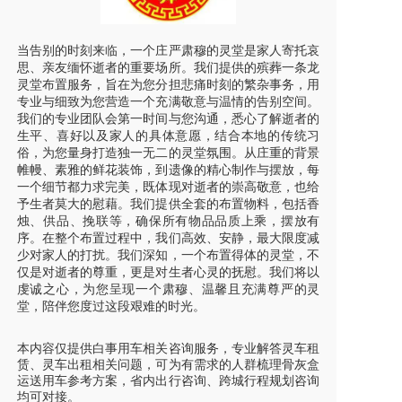
当告别的时刻来临，一个庄严肃穆的灵堂是家人寄托哀
思、亲友缅怀逝者的重要场所。我们提供的殡葬一条龙
灵堂布置服务，旨在为您分担悲痛时刻的繁杂事务，用
专业与细致为您营造一个充满敬意与温情的告别空间。
我们的专业团队会第一时间与您沟通，悉心了解逝者的
生平、喜好以及家人的具体意愿，结合本地的传统习
俗，为您量身打造独一无二的灵堂氛围。从庄重的背景
帷幔、素雅的鲜花装饰，到遗像的精心制作与摆放，每
一个细节都力求完美，既体现对逝者的崇高敬意，也给
予生者莫大的慰藉。我们提供全套的布置物料，包括香
烛、供品、挽联等，确保所有物品品质上乘，摆放有
序。在整个布置过程中，我们高效、安静，最大限度减
少对家人的打扰。我们深知，一个布置得体的灵堂，不
仅是对逝者的尊重，更是对生者心灵的抚慰。我们将以
虔诚之心，为您呈现一个肃穆、温馨且充满尊严的灵
堂，陪伴您度过这段艰难的时光。
本内容仅提供白事用车相关咨询服务，专业解答灵车租
赁、灵车出租相关问题，可为有需求的人群梳理骨灰盒
运送用车参考方案，省内出行咨询、跨城行程规划咨询
均可对接。