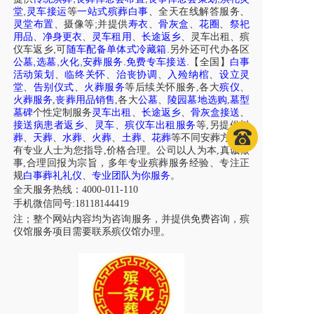
,
堂
灵车接运
等
一站式殡葬白事
、
全天在线解答服务
、
;
灵堂布置
、摄像等
并提供
寿衣
、
骨灰盒
、
花圈
、
祭祀
用品
、
净身更衣
、
灵车租用
、
长途返乡
、
灵车出租
、
殡
,
.
仪车
返乡
可
随车配备单体式冷藏箱
另外还可代办各区
,
,
,
.
.
公墓
选墓
火化
安葬服务
免费专车接送
【全国】
白事
活动策划
、
临终关怀
、
治丧协调
、
入殓纳棺
、
设立灵
堂
、
告别仪式
、
火葬服务
等后续关怀服务,各大
殡仪
、
火葬服务
,
丧葬用品销售
,各大
公墓
、
陵园墓地选购
,
墓型
墓碑
个性定制服务
灵车出租
、
长途返乡
、
骨灰盒接送
、
接送病患者返乡
、
灵车
、
殡仪车出租服务
等,另提供
树
葬
、
天葬
、
水葬
、
火葬
、
土葬
、
花葬
等不同安葬方式，
有专业人士为您指导,价格合理。公司以人为本,真诚做
事,合理回报为宗旨，多年专业殡葬服务经验、专注正
规
白事葬礼礼仪
、
专业团队为你服务
。
全天服务热线：4000-011-110
手机微信同号:18118144419
注；整个网站内容均为咨询服务，并提供免费咨询，殡
仪馆服务项目需要联系殡仪馆办理。