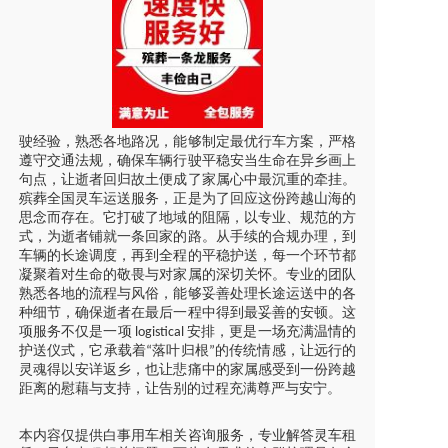
驶经验，熟悉各地路况，能够制定最优行车方案，严格
遵守交通法规，确保车辆行驶平稳安当生命在异乡画上
句点，让逝者回归故土便成了家属心中最沉重的牵挂。
殡葬全国灵车运送服务，正是为了回应这份跨越山海的
思念而存在。它打破了地域的阻隔，以专业、规范的方
式，为逝者铺就一条回家的路。从手续的合规办理，到
车辆的长途调度，再到全程的平稳护送，每一个环节都
凝聚着对生命的敬畏与对家属的深切关怀。专业的团队
熟悉各地的流程与风俗，能够妥善处理长途运送中的各
种细节，确保逝者在最后一程中得到最妥善的安顿。这
项服务不仅是一项
安排，更是一场充满温情的
logistical
护送仪式，它承载着
落叶归根
的传统情感，让远行的
“
”
灵魂得以安详返乡，也让悲痛中的家属感受到一份跨越
距离的慰藉与支持，让告别的过程充满尊严与安宁。
本内容仅提供白事用车相关咨询服务，专业解答灵车租