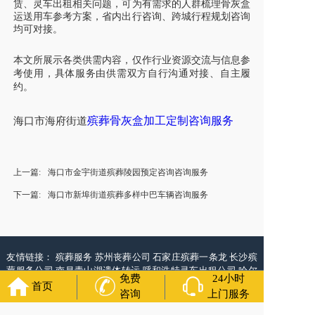
赁、灵车出租相关问题，可为有需求的人群梳理骨灰盒
运送用车参考方案，省内出行咨询、跨城行程规划咨询
均可对接。
本文所展示各类供需内容，仅作行业资源交流与信息参
考使用，具体服务由供需双方自行沟通对接、自主履
约。
殡葬骨灰盒加工定制咨询服务
海口市海府街道
上一篇:
海口市金宇街道殡葬陵园预定咨询咨询服务
下一篇:
海口市新埠街道殡葬多样中巴车辆咨询服务
友情链接：
殡葬服务
苏州丧葬公司
石家庄殡葬一条龙
长沙殡
葬服务公司
南昌青山湖遗体转运
呼和浩特灵车出租公司
哈尔
免费
24小时
滨道里区丧葬用品
西宁城东区白事服务
潍坊奎文区殡仪馆服
首页
咨询
上门服务
务
乳山寿衣店铺
杭州上城区灵堂布置
沈阳浑南区殡葬平台
中
国墓地网
中国非急救转运网
网站建设
中国殡葬一条龙网
中国