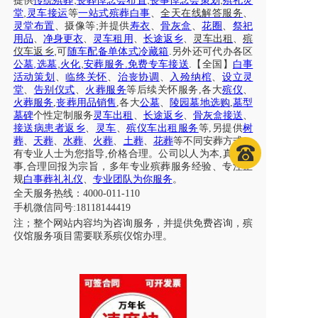
,
,
,
提供
传统殡葬
丧葬悼念会布置
丧事悼念会策划
殡礼灵
,
堂
灵车接运
等
一站式殡葬白事
、
全天在线解答服务
、
;
灵堂布置
、摄像等
并提供
寿衣
、
骨灰盒
、
花圈
、
祭祀
用品
、
净身更衣
、
灵车租用
、
长途返乡
、
灵车出租
、
殡
,
.
仪车
返乡
可
随车配备单体式冷藏箱
另外还可代办各区
,
,
,
.
.
公墓
选墓
火化
安葬服务
免费专车接送
【全国】
白事
活动策划
、
临终关怀
、
治丧协调
、
入殓纳棺
、
设立灵
堂
、
告别仪式
、
火葬服务
等后续关怀服务
,各大
殡仪
、
火葬服务
,
丧葬用品销售
,各大
公墓
、
陵园墓地选购
,
墓型
墓碑
个性定制服务
灵车出租
、
长途返乡
、
骨灰盒接送
、
接送病患者返乡
、
灵车
、
殡仪车出租服务
等
,另提供
树
葬
、
天葬
、
水葬
、
火葬
、
土葬
、
花葬
等不同安葬方式，
有专业人士为您指导,价格合理。公司以人为本,真诚做
事,合理回报为宗旨，多年专业殡葬服务经验、专注正
规
白事葬礼礼仪
、
专业团队为你服务
。
全天服务热线：
4000-011-110
手机微信同号
:18118144419
注；整个网站内容均为咨询服务，并提供免费咨询，殡
仪馆服务项目需要联系殡仪馆办理。