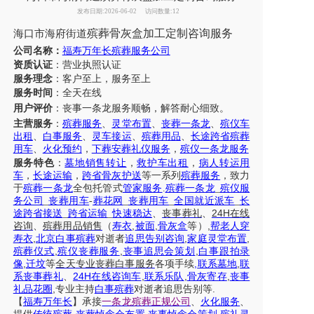
发布日期:2026-06-02
访问数量:12
殡葬骨灰盒加工定制咨询服务
海口市海府街道
公司名称：
福寿万年长殡葬服务公司
资质认证
：营业执照认证
服务理念
：客户至上，服务至上
服务时间
：全天在线
用户评价
：丧事一条龙服务
顺畅，解答耐心细致。
主营服务
：
殡葬服务
、
灵堂布置
、
丧葬一条龙
、
殡仪车
出租
、
白事服务
、
灵车接运
、
殡葬用品
、
长途跨省殡葬
用车
、
火化预约
，
下葬安葬礼仪服务
，
殡仪一条龙服务
服务特色
：
墓地销售转让
，
救护车出租
，
病人转运用
车
，
长途运输
，
跨省骨灰护送
等一系列
殡葬服务
，致力
于
殡葬一条龙
全包托管式
管家服务
.
殡葬一条龙
_
殡仪服
务公司
_
丧葬用车
-
葬花网
_
丧葬用车
_
全国就近派车
_
长
24H
途跨省接送
_
跨省运输
_
快速稳达
、
丧事葬礼
、
在线
,
,
,
咨询
、
殡葬
用品销售
（
寿衣
被面
骨灰盒
等）
帮老人穿
,
,
,
寿衣
北京白事殡葬
对逝者
追思告别咨询
家庭灵堂布置
,
,
,
殡葬仪式
殡仪丧葬服务
丧事追思会策划
白事跟拍录
,
,
,
像
迁坟
等
全天
专业丧葬白事服务
各项手续
联系墓地
联
24H
,
,
,
系丧事葬礼
、
在线咨询车
联系乐队
骨灰寄存
丧事
,
.
礼品花圈
专业主持
白事殡葬
对逝者追思告别等
【
福寿万年长
】
承接
一条龙殡葬正规公司
、
火化服务
、