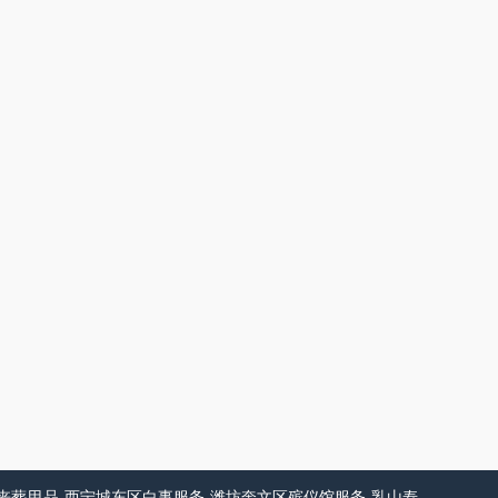
丧葬用品
西宁城东区白事服务
潍坊奎文区殡仪馆服务
乳山寿