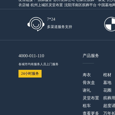
衣店铺
杭州上城区灵堂布置
沈阳浑南区殡葬平台
中国墓地
7*24
多渠道服务支持
4000-011-110
产品服务
——
各城市均有服务人员上门服务
24小时服务
寿衣
棺材
骨灰盒
墓地
谢礼
花圈
灵堂布置
殡葬
租车
超度
查看更多
万年