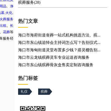
殡葬服务(28)
用品
、
净
,
,
选墓
火化
火葬服务
热门文章
出租
、
长
、
花葬
等
海口市海府街道丧葬一站式机构挑选方法、殡...
葬服务经
海口市东山镇追悼会主持词怎么写？告别仪式...
海口市海甸街道灵堂布置多少钱？搭灵棚告别...
海口市云龙镇殡葬灵车专业运送咨询服务
海口市东山镇殡葬骨灰盒售卖定制咨询服务
热门标签
礼仪
殡葬