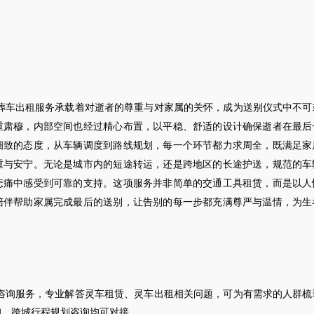
葬车出租服务承载着对逝者的尊重与对家属的关怀，成为送别仪式中不可
重肃穆，内部空间也经过精心布置，以平稳、舒适的设计确保逝者在最后
细致的态度，从车辆调度到路线规划，每一个环节都力求周全，既满足家
重与安宁。无论是城市内的短途转运，还是跨地区的长途护送，规范的车
悲痛中感受到可靠的支持。这项服务并非简单的交通工具租赁，而是以人
陪伴帮助家属完成最后的送别，让告别的每一步都充满尊严与温情，为生
咨询服务，专业解答灵车租赁、灵车出租相关问题，可为有需求的人群梳
询、跨城行程规划咨询均可对接。