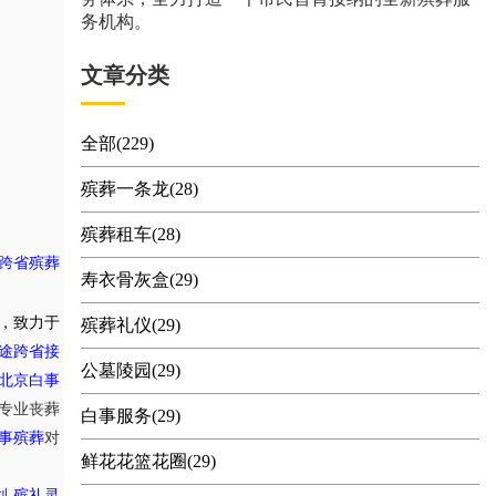
务机构。
文章分类
全部(229)
殡葬一条龙(28)
殡葬租车(28)
跨省殡葬
寿衣骨灰盒(29)
，致力于
殡葬礼仪(29)
途跨省接
公墓陵园(29)
北京白事
专业丧葬
白事服务(29)
事殡葬
对
鲜花花篮花圈(29)
,
划
殡礼灵