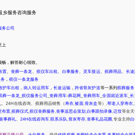
返乡服务咨询服务
服务公司
至上
顺畅，解答耐心细致。
布置
、
丧葬一条龙
、
殡仪车出租
、
白事服务
、
灵车接运
、
殡葬用品
、
长途
服务
，
殡仪一条龙服务
救护车出租
，
病人转运用车
，
长途运输
，
跨省骨灰护送
等一系列
殡葬服务
殡葬一条龙
_
殡仪服务公司
_
丧葬用车
-
葬花网
_
丧葬用车
_
全国就近派车
_
长
24H
,
,
,
,
礼
、
在线咨询
、
殡葬
用品销售
（
寿衣
被面
骨灰盒
等）
帮老人穿寿衣
,
,
,
,
,
堂布置
殡葬仪式
殡仪丧葬服务
丧事追思会策划
白事跟拍录像
迁坟
等
全天
24H
,
,
,
,
丧事葬礼
、
在线咨询车
联系乐队
骨灰寄存
丧事礼品花圈
专业主持
白
,
,
殡葬正规公司
、
火化服务
、提供
传统殡葬
丧葬悼念会布置
丧事悼念会策