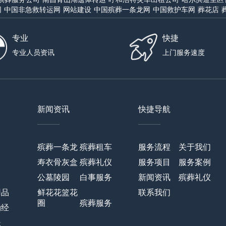
网
中国非急救转运网
网站建设
中国殡葬一条龙网
中国救护车网
葬花店
专业
快捷
专业人员资讯
上门服务速度
新闻资讯
快捷导航
——
——
殡葬一条龙
殡葬租车
服务流程
关于我们
寿衣骨灰盒
殡葬礼仪
服务项目
服务案例
公墓陵园
白事服务
新闻资讯
殡葬礼仪
用品
鲜花花篮花
联系我们
圈
殡葬服务
诵经
长