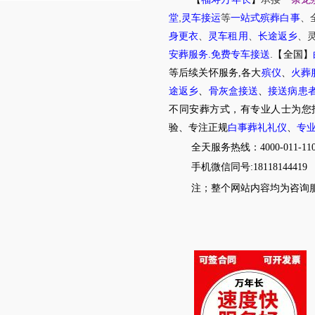
,
堂
灵车接运
等
一站式殡葬白事
、
身更衣
、
灵车租用
、
长途返乡
、
.
.
安葬服务
免费专车接送
【全国】
等后续关怀服务,各大
殡仪
、
火葬
途返乡
、
骨灰盒接送
、
接送病患
不同安葬方式，有专业人士为您
验、专注正规
白事葬礼礼仪
、
专
全天服务热线：4000-011-11
手机微信同号:18118144419
注；整个网站内容均为咨询