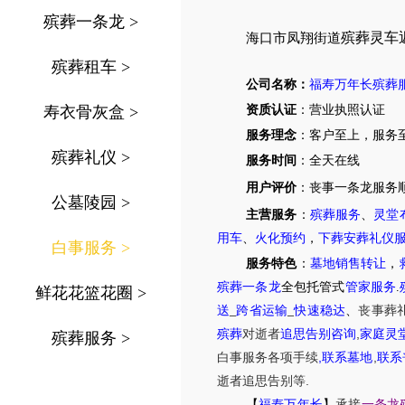
殡葬一条龙
>
殡葬灵车
海口市凤翔街道
殡葬租车
>
公司名称：
福寿万年长殡葬
寿衣骨灰盒
>
资质认证
：营业执照认证
服务理念
：客户至上，服务
殡葬礼仪
>
服务时间
：全天在线
用户评价
：丧事一条龙服务
公墓陵园
>
主营服务
：
殡葬服务
、
灵堂
用车
、
火化预约
，
下葬安葬礼仪
白事服务
>
服务特色
：
墓地销售转让
，
殡葬一条龙
全包托管式
管家服务
.
鲜花花篮花圈
>
送
_
跨省运输
_
快速稳达
、
丧事葬
,
殡葬
对逝者
追思告别咨询
家庭灵
殡葬服务
>
,
,
白事服务
各项手续
联系墓地
联系
.
逝者追思告别等
【
福寿万年长
】
承接
一条龙