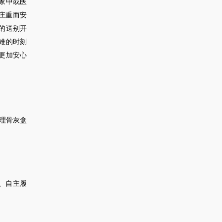
家中或医
庄重而安
的送别开
难的时刻
更加安心
理骨灰盒
、自主履