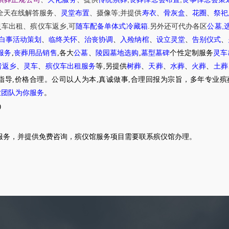
;
全天在线解答服务
、
灵堂布置
、摄像等
并提供
寿衣
、
骨灰盒
、
花圈
、
祭祀
,
.
,
灵车出租
、
殡仪车
返乡
可
随车配备单体式冷藏箱
另外还可代办各区
公墓
白事活动策划
、
临终关怀
、
治丧协调
、
入殓纳棺
、
设立灵堂
、
告别仪式
、
服务
,
丧葬用品销售
,各大
公墓
、
陵园墓地选购
,
墓型墓碑
个性定制服务
灵车
者返乡
、
灵车
、
殡仪车出租服务
等,另提供
树葬
、
天葬
、
水葬
、
火葬
、
土葬
指导,价格合理。公司以人为本,真诚做事,合理回报为宗旨，多年专业殡
业团队为你服务
。
0
服务，并提供免费咨询，殡仪馆服务项目需要联系殡仪馆办理。