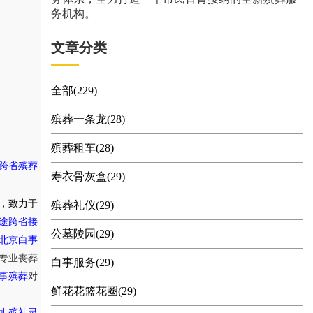
务机构。
文章分类
全部(229)
殡葬一条龙(28)
殡葬租车(28)
跨省殡葬
寿衣骨灰盒(29)
，致力于
殡葬礼仪(29)
途跨省接
公墓陵园(29)
北京白事
专业丧葬
白事服务(29)
事殡葬
对
鲜花花篮花圈(29)
,
划
殡礼灵