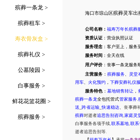
殡葬一条龙
>
殡葬灵车出
海口市琼山区
殡葬租车
>
公司名称：
福寿万年长殡葬
寿衣骨灰盒
>
资质认证
：营业执照认证
服务理念
：客户至上，服务
殡葬礼仪
>
服务时间
：全天在线
用户评价
：丧事一条龙服务
公墓陵园
>
主营服务
：
殡葬服务
、
灵堂
用车
、
火化预约
，
下葬安葬礼仪
白事服务
>
服务特色
：
墓地销售转让
，
殡葬一条龙
全包托管式
管家服务
.
鲜花花篮花圈
>
送
_
跨省运输
_
快速稳达
、
丧事葬
,
殡葬
对逝者
追思告别咨询
家庭灵
殡葬服务
>
,
,
白事服务
各项手续
联系墓地
联系
.
逝者追思告别等
【
福寿万年长
】
承接
一条龙