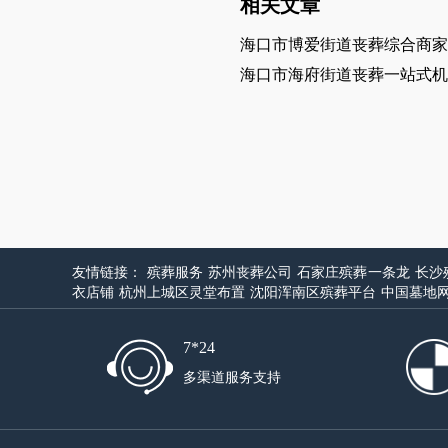
相关文章
海口市博爱街道丧葬综合商家
海口市海府街道丧葬一站式机
友情链接：
殡葬服务
苏州丧葬公司
石家庄殡葬一条龙
长沙
衣店铺
杭州上城区灵堂布置
沈阳浑南区殡葬平台
中国墓地
7*24
多渠道服务支持