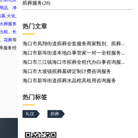
殡葬服务(28)
用品
、
净
,
,
选墓
火化
火葬服务
热门文章
出租
、
长
、
花葬
等
海口市凤翔街道殡葬全套服务商家甄别、殡葬...
葬服务经
海口市新埠街道本地白事管家一对一全程服务...
海口市三江镇海口市殡葬全程代办白事咨询服...
海口市大坡镇殡葬墓碑定制计费咨询服务
海口市新埠街道殡葬水晶棺具租用咨询服务
热门标签
礼仪
殡葬