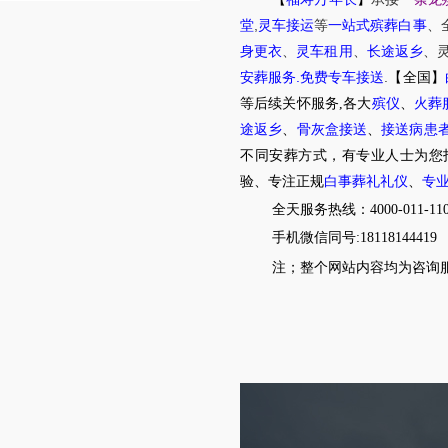
,
堂
灵车接运
等
一站式殡葬白事
、
身更衣
、
灵车租用
、
长途返乡
、
.
.
安葬服务
免费专车接送
【全国】
等后续关怀服务,各大
殡仪
、
火葬
途返乡
、
骨灰盒接送
、
接送病患
不同安葬方式，有专业人士为您
验、专注正规
白事葬礼礼仪
、
专
全天服务热线：4000-011-11
手机微信同号:18118144419
注；整个网站内容均为咨询