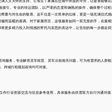
充满人文关怀的支持。它省去了家属在悲痛中奔波的辛劳，让逝者能够在
地接引。专业的转运团队，以严谨的态度和娴熟的操作，确保整个过程
的尊重与对生命的敬畏。这不仅是一次简单的位移，更是一场充满仪式感
肃穆而温暖的基调。对于家属而言，这项服务如同一双无形的手，在最艰
够将更多精力投入到情感的寄托与哀思的表达中，让告别的每一步都走得
咨询服务，专业解答灵车租赁、灵车出租相关问题，可为有需求的人群梳
询、跨城行程规划咨询均可对接。
仅作行业资源交流与信息参考使用，具体服务由供需双方自行沟通对接