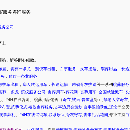
殡服务咨询服务
服务公司
至上
顺畅，解答耐心细致。
布置
、
丧葬一条龙
、
殡仪车出租
、
白事服务
、
灵车接运
、
殡葬用品
、
长途
服务
，
殡仪一条龙服务
救护车出租
，
病人转运用车
，
长途运输
，
跨省骨灰护送
等一系列
殡葬服务
殡葬一条龙
_
殡仪服务公司
_
丧葬用车
-
葬花网
_
丧葬用车
_
全国就近派车
_
长
24H
,
,
,
,
礼
、
在线咨询
、
殡葬
用品销售
（
寿衣
被面
骨灰盒
等）
帮老人穿寿衣
,
,
,
,
,
堂布置
殡葬仪式
殡仪丧葬服务
丧事追思会策划
白事跟拍录像
迁坟
等
全天
24H
,
,
,
,
丧事葬礼
、
在线咨询车
联系乐队
骨灰寄存
丧事礼品花圈
专业主持
白
,
,
殡葬正规公司
、
火化服务
、提供
传统殡葬
丧葬悼念会布置
丧事悼念会策