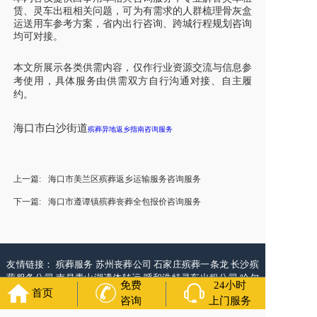
赁、灵车出租相关问题，可为有需求的人群梳理骨灰盒
运送用车参考方案，省内出行咨询、跨城行程规划咨询
均可对接。
本文所展示各类供需内容，仅作行业资源交流与信息参
考使用，具体服务由供需双方自行沟通对接、自主履
约。
海口市白沙街道
殡葬异地返乡指南咨询服务
上一篇:
海口市美兰区殡葬返乡运输服务咨询服务
下一篇:
海口市遵谭镇殡葬丧葬全包报价咨询服务
友情链接：
殡葬服务
苏州丧葬公司
石家庄殡葬一条龙
长沙殡
葬服务公司
南昌青山湖遗体转运
呼和浩特灵车出租公司
哈尔
免费
24小时
滨道里区丧葬用品
西宁城东区白事服务
潍坊奎文区殡仪馆服
首页
咨询
上门服务
务
乳山寿衣店铺
杭州上城区灵堂布置
沈阳浑南区殡葬平台
中