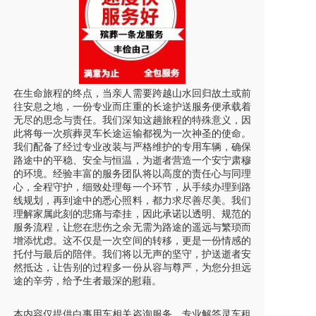
在生命旅程的终点，当亲人需要跨越山水回归故土或前
往安息之地，一份专业而庄重的长途护送服务便承载着
无尽的思念与责任。我们深知这趟旅程的特殊意义，因
此将每一次殡葬灵车长途运输都视为一次神圣的使命。
我们配备了经过专业改装与严格维护的专用车辆，确保
路途中的平稳、安全与恒温，为逝者营造一个安宁肃穆
的环境。经验丰富的服务团队将以高度的责任心与同理
心，全程守护，细致处理每一个环节，从手续办理到路
线规划，再到途中的悉心照料，都力求尽善尽美。我们
理解家属此刻的悲痛与牵挂，因此承诺以透明、规范的
服务流程，让您在悲伤之余无需为路途的遥远与繁琐而
增添忧虑。这不仅是一次空间的转移，更是一份情感的
托付与最后的陪伴。我们将以无声的坚守，护送逝者安
然抵达，让告别的过程多一份从容与尊严，为您分担远
途的辛劳，给予生者最深的慰藉。
本内容仅提供白事用车相关咨询服务，专业解答灵车租