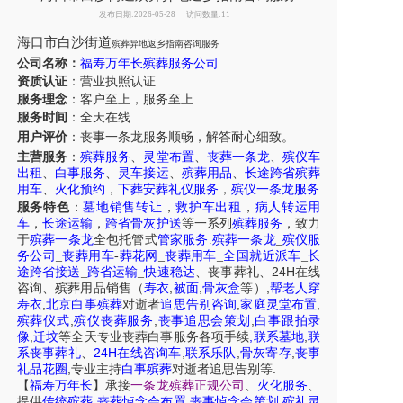
发布日期:2026-05-28
访问数量:11
海口市白沙街道
殡葬异地返乡指南咨询服务
公司名称：
福寿万年长殡葬服务公司
资质认证
：营业执照认证
服务理念
：客户至上，服务至上
服务时间
：全天在线
用户评价
：丧事一条龙服务
顺畅，解答耐心细致。
主营服务
：
殡葬服务
、
灵堂布置
、
丧葬一条龙
、
殡仪车
出租
、
白事服务
、
灵车接运
、
殡葬用品
、
长途跨省殡葬
用车
、
火化预约
，
下葬安葬礼仪服务
，
殡仪一条龙服务
服务特色
：
墓地销售转让
，
救护车出租
，
病人转运用
车
，
长途运输
，
跨省骨灰护送
等一系列
殡葬服务
，致力
于
殡葬一条龙
全包托管式
管家服务
.
殡葬一条龙
_
殡仪服
务公司
_
丧葬用车
-
葬花网
_
丧葬用车
_
全国就近派车
_
长
24H
途跨省接送
_
跨省运输
_
快速稳达
、
丧事葬礼
、
在线
,
,
,
咨询
、
殡葬
用品销售
（
寿衣
被面
骨灰盒
等）
帮老人穿
,
,
,
寿衣
北京白事殡葬
对逝者
追思告别咨询
家庭灵堂布置
,
,
,
殡葬仪式
殡仪丧葬服务
丧事追思会策划
白事跟拍录
,
,
,
像
迁坟
等
全天
专业丧葬白事服务
各项手续
联系墓地
联
24H
,
,
,
系丧事葬礼
、
在线咨询车
联系乐队
骨灰寄存
丧事
,
.
礼品花圈
专业主持
白事殡葬
对逝者追思告别等
【
福寿万年长
】
承接
一条龙殡葬正规公司
、
火化服务
、
,
,
,
提供
传统殡葬
丧葬悼念会布置
丧事悼念会策划
殡礼灵