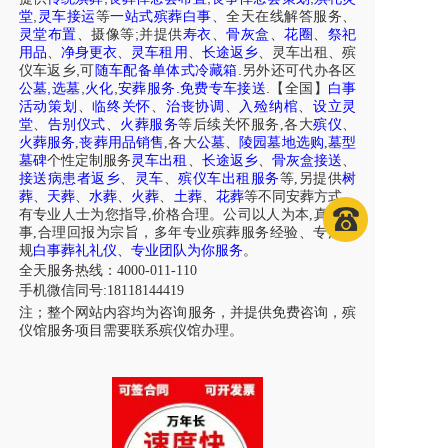
,
堂
灵车接运
等
一站式殡葬白事
、
全天在线解答服务
、
;
灵堂布置
、摄像等
并提供
寿衣
、
骨灰盒
、
花圈
、
祭祀
用品
、
净身更衣
、
灵车租用
、
长途返乡
、
灵车出租
、
殡
,
.
仪车
返乡
可
随车配备单体式冷藏箱
另外还可代办各区
,
,
,
.
.
公墓
选墓
火化
安葬服务
免费专车接送
【全国】
白事
活动策划
、
临终关怀
、
治丧协调
、
入殓纳棺
、
设立灵
堂
、
告别仪式
、
火葬服务
等后续关怀服务,各大
殡仪
、
火葬服务
,
丧葬用品销售
,各大
公墓
、
陵园墓地选购
,
墓型
墓碑
个性定制服务
灵车出租
、
长途返乡
、
骨灰盒接送
、
接送病患者返乡
、
灵车
、
殡仪车出租服务
等,另提供
树
葬
、
天葬
、
水葬
、
火葬
、
土葬
、
花葬
等不同安葬方式，
有专业人士为您指导,价格合理。公司以人为本,真诚做
事,合理回报为宗旨，多年专业殡葬服务经验、专注正
规
白事葬礼礼仪
、
专业团队为你服务
。
全天服务热线：4000-011-110
手机微信同号:18118144419
注；整个网站内容均为咨询服务，并提供免费咨询，殡
仪馆服务项目需要联系殡仪馆办理。