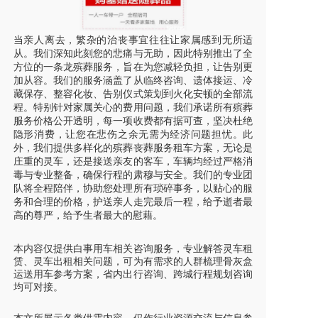
当亲人离去，繁杂的治丧事宜往往让家属感到无所适
从。我们深知此刻您的悲痛与无助，因此特别推出了全
方位的一条龙殡葬服务，旨在为您减轻负担，让告别更
加从容。我们的服务涵盖了从临终咨询、遗体接运、冷
藏保存、整容化妆、告别仪式策划到火化安顿的全部流
程。特别针对家属关心的费用问题，我们承诺所有殡葬
服务价格公开透明，每一项收费都有据可查，坚决杜绝
隐形消费，让您在悲伤之余无需为经济问题担忧。此
外，我们提供多样化的殡葬丧葬服务租车方案，无论是
庄重的灵车，还是接送亲友的客车，车辆均经过严格消
毒与专业整备，确保行程的肃穆与安全。我们的专业团
队将全程陪伴，协助您处理所有琐碎事务，以贴心的服
务和合理的价格，护送亲人走完最后一程，给予逝者最
高的尊严，给予生者最大的慰藉。
本内容仅提供白事用车相关咨询服务，专业解答灵车租
赁、灵车出租相关问题，可为有需求的人群梳理骨灰盒
运送用车参考方案，省内出行咨询、跨城行程规划咨询
均可对接。