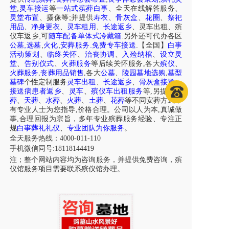
,
堂
灵车接运
等
一站式殡葬白事
、
全天在线解答服务
、
;
灵堂布置
、摄像等
并提供
寿衣
、
骨灰盒
、
花圈
、
祭祀
用品
、
净身更衣
、
灵车租用
、
长途返乡
、
灵车出租
、
殡
,
.
仪车
返乡
可
随车配备单体式冷藏箱
另外还可代办各区
,
,
,
.
.
公墓
选墓
火化
安葬服务
免费专车接送
【全国】
白事
活动策划
、
临终关怀
、
治丧协调
、
入殓纳棺
、
设立灵
堂
、
告别仪式
、
火葬服务
等后续关怀服务,各大
殡仪
、
火葬服务
,
丧葬用品销售
,各大
公墓
、
陵园墓地选购
,
墓型
墓碑
个性定制服务
灵车出租
、
长途返乡
、
骨灰盒接送
、
接送病患者返乡
、
灵车
、
殡仪车出租服务
等,另提供
树
葬
、
天葬
、
水葬
、
火葬
、
土葬
、
花葬
等不同安葬方式，
有专业人士为您指导,价格合理。公司以人为本,真诚做
事,合理回报为宗旨，多年专业殡葬服务经验、专注正
规
白事葬礼礼仪
、
专业团队为你服务
。
全天服务热线：4000-011-110
手机微信同号:18118144419
注；整个网站内容均为咨询服务，并提供免费咨询，殡
仪馆服务项目需要联系殡仪馆办理。