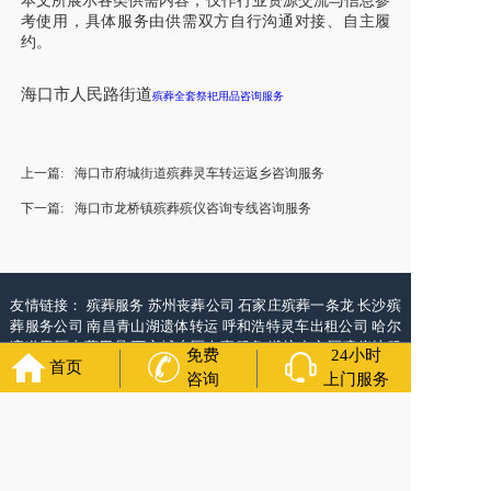
本文所展示各类供需内容，仅作行业资源交流与信息参
考使用，具体服务由供需双方自行沟通对接、自主履
约。
海口市人民路街道
殡葬全套祭祀用品咨询服务
上一篇:
海口市府城街道殡葬灵车转运返乡咨询服务
下一篇:
海口市龙桥镇殡葬殡仪咨询专线咨询服务
友情链接：
殡葬服务
苏州丧葬公司
石家庄殡葬一条龙
长沙殡
葬服务公司
南昌青山湖遗体转运
呼和浩特灵车出租公司
哈尔
滨道里区丧葬用品
西宁城东区白事服务
潍坊奎文区殡仪馆服
免费
24小时
首页
务
乳山寿衣店铺
杭州上城区灵堂布置
沈阳浑南区殡葬平台
中
咨询
上门服务
国墓地网
中国非急救转运网
网站建设
中国殡葬一条龙网
中国
救护车网
葬花店
葬花服务网