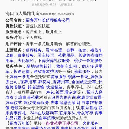
发布日期:2026-05-28
访问数量:11
海口市人民路街道
殡葬全套祭祀用品咨询服务
公司名称：
福寿万年长殡葬服务公司
资质认证
：营业执照认证
服务理念
：客户至上，服务至上
服务时间
：全天在线
用户评价
：丧事一条龙服务
顺畅，解答耐心细致。
主营服务
：
殡葬服务
、
灵堂布置
、
丧葬一条龙
、
殡仪车
出租
、
白事服务
、
灵车接运
、
殡葬用品
、
长途跨省殡葬
用车
、
火化预约
，
下葬安葬礼仪服务
，
殡仪一条龙服务
服务特色
：
墓地销售转让
，
救护车出租
，
病人转运用
车
，
长途运输
，
跨省骨灰护送
等一系列
殡葬服务
，致力
于
殡葬一条龙
全包托管式
管家服务
.
殡葬一条龙
_
殡仪服
务公司
_
丧葬用车
-
葬花网
_
丧葬用车
_
全国就近派车
_
长
24H
途跨省接送
_
跨省运输
_
快速稳达
、
丧事葬礼
、
在线
,
,
,
咨询
、
殡葬
用品销售
（
寿衣
被面
骨灰盒
等）
帮老人穿
,
,
,
寿衣
北京白事殡葬
对逝者
追思告别咨询
家庭灵堂布置
,
,
,
殡葬仪式
殡仪丧葬服务
丧事追思会策划
白事跟拍录
,
,
,
像
迁坟
等
全天
专业丧葬白事服务
各项手续
联系墓地
联
24H
,
,
,
系丧事葬礼
、
在线咨询车
联系乐队
骨灰寄存
丧事
,
.
礼品花圈
专业主持
白事殡葬
对逝者追思告别等
【
福寿万年长
】
承接
一条龙殡葬正规公司
、
火化服务
、
,
,
,
提供
传统殡葬
丧葬悼念会布置
丧事悼念会策划
殡礼灵