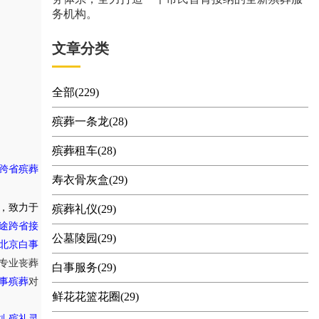
务机构。
文章分类
全部(229)
殡葬一条龙(28)
殡葬租车(28)
跨省殡葬
寿衣骨灰盒(29)
，致力于
殡葬礼仪(29)
途跨省接
公墓陵园(29)
北京白事
专业丧葬
白事服务(29)
事殡葬
对
鲜花花篮花圈(29)
,
划
殡礼灵