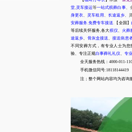
,
堂
灵车接运
等
一站式殡葬白事
、
身更衣
、
灵车租用
、
长途返乡
、
.
.
安葬服务
免费专车接送
【全国】
等后续关怀服务,各大
殡仪
、
火葬
途返乡
、
骨灰盒接送
、
接送病患
不同安葬方式，有专业人士为您
验、专注正规
白事葬礼礼仪
、
专
全天服务热线：4000-011-11
手机微信同号:18118144419
注；整个网站内容均为咨询