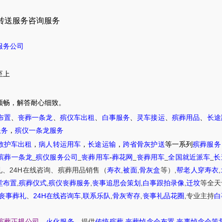
转送服务咨询服务
服务公司
至上
顺畅，解答耐心细致。
布置
、
丧葬一条龙
、
殡仪车出租
、
白事服务
、
灵车接运
、
殡葬用品
、
长途
服务
，
殡仪一条龙服务
救护车出租
，
病人转运用车
，
长途运输
，
跨省骨灰护送
等一系列
殡葬服务
殡葬一条龙
_
殡仪服务公司
_
丧葬用车
-
葬花网
_
丧葬用车
_
全国就近派车
_
长
24H
,
,
,
,
礼
、
在线咨询
、
殡葬
用品销售
（
寿衣
被面
骨灰盒
等）
帮老人穿寿衣
,
,
,
,
,
堂布置
殡葬仪式
殡仪丧葬服务
丧事追思会策划
白事跟拍录像
迁坟
等
全天
24H
,
,
,
,
丧事葬礼
、
在线咨询车
联系乐队
骨灰寄存
丧事礼品花圈
专业主持
白
,
,
殡葬正规公司
、
火化服务
、提供
传统殡葬
丧葬悼念会布置
丧事悼念会策