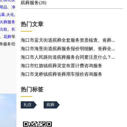
殡葬服务(28)
用品
、
净
,
,
选墓
火化
火葬服务
热门文章
出租
、
长
、
花葬
等
海口市蓝天街道殡葬全套服务资质核查、丧葬...
葬服务经
海口市海垦街道殡葬服务报价明细解、丧葬全...
海口市人民路街道殡葬服务合同要注意什么？...
海口市红旗镇殡葬灵堂布置计费咨询服务
海口市龙桥镇殡葬丧葬用车报价咨询服务
热门标签
礼仪
殡葬