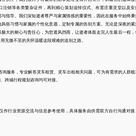
口注销等各类繁杂证件，再到精心策划追悼仪式、布置庄重灵堂以及安
同与指导。我们深知逝者尊严与家属情感的重要性，因此在服务中始终秉
地风俗习惯与家属的个性化意愿，定制专属的告别方案。无论是深夜的紧
以极大的耐心与责任心，为您遮风挡雨，让逝者体面走完人生最后一程，
，用无微不至的关怀温暖这段艰难的送别之路。
咨询服务，专业解答灵车租赁、灵车出租相关问题，可为有需求的人群梳
询、跨城行程规划咨询均可对接。
仅作行业资源交流与信息参考使用，具体服务由供需双方自行沟通对接