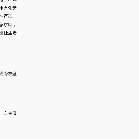
排火化安
持严谨、
急求助，
也让生者
理骨灰盒
、自主履