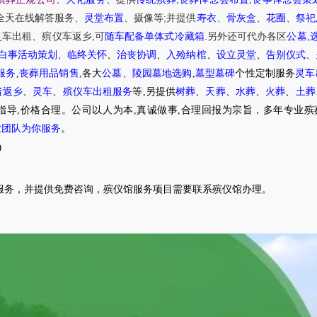
;
全天在线解答服务
、
灵堂布置
、摄像等
并提供
寿衣
、
骨灰盒
、
花圈
、
祭祀
,
.
,
灵车出租
、
殡仪车
返乡
可
随车配备单体式冷藏箱
另外还可代办各区
公墓
白事活动策划
、
临终关怀
、
治丧协调
、
入殓纳棺
、
设立灵堂
、
告别仪式
、
服务
,
丧葬用品销售
,各大
公墓
、
陵园墓地选购
,
墓型墓碑
个性定制服务
灵车
者返乡
、
灵车
、
殡仪车出租服务
等,另提供
树葬
、
天葬
、
水葬
、
火葬
、
土葬
指导,价格合理。公司以人为本,真诚做事,合理回报为宗旨，多年专业殡
业团队为你服务
。
0
服务，并提供免费咨询，殡仪馆服务项目需要联系殡仪馆办理。