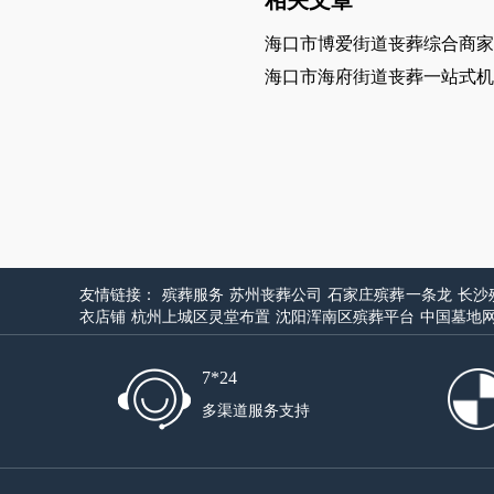
海口市博爱街道丧葬综合商家
海口市海府街道丧葬一站式机
友情链接：
殡葬服务
苏州丧葬公司
石家庄殡葬一条龙
长沙
衣店铺
杭州上城区灵堂布置
沈阳浑南区殡葬平台
中国墓地
7*24
多渠道服务支持