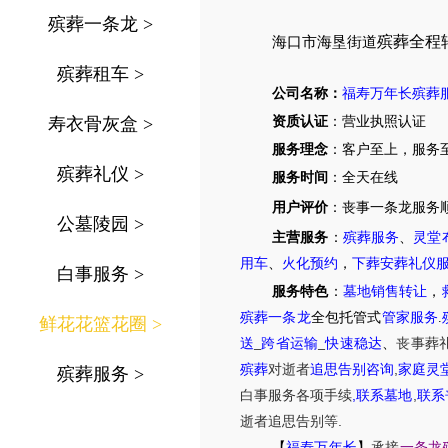
殡葬一条龙
>
殡葬全程
海口市
海垦街道
殡葬租车
>
公司名称：
福寿万年长殡葬
寿衣骨灰盒
>
资质认证
：营业执照认证
服务理念
：客户至上，服务
殡葬礼仪
>
服务时间
：全天在线
用户评价
：丧事一条龙服务
公墓陵园
>
主营服务
：
殡葬服务
、
灵堂
用车
、
火化预约
，
下葬安葬礼仪
白事服务
>
服务特色
：
墓地销售转让
，
殡葬一条龙
全包托管式
管家服务
.
鲜花花篮花圈
>
送
_
跨省运输
_
快速稳达
、
丧事葬
,
殡葬
对逝者
追思告别咨询
家庭灵
殡葬服务
>
,
,
白事服务
各项手续
联系墓地
联系
.
逝者追思告别等
【
福寿万年长
】
承接
一条龙